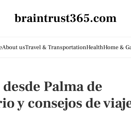
braintrust365.com
e
About us
Travel & Transportation
Health
Home & G
s desde Palma de
io y consejos de viaj