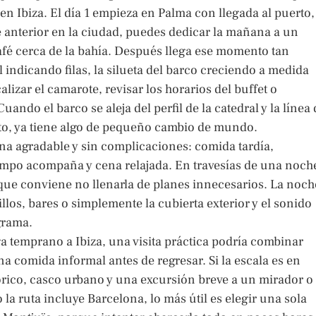
en Ibiza. El día 1 empieza en Palma con llegada al puerto,
 anterior en la ciudad, puedes dedicar la mañana a un
afé cerca de la bahía. Después llega ese momento tan
 indicando filas, la silueta del barco creciendo a medida
alizar el camarote, revisar los horarios del buffet o
Cuando el barco se aleja del perfil de la catedral y la línea
rto, ya tiene algo de pequeño cambio de mundo.
tina agradable y sin complicaciones: comida tardía,
iempo acompaña y cena relajada. En travesías de una noch
 que conviene no llenarla de planes innecesarios. La noch
los, bares o simplemente la cubierta exterior y el sonido
grama.
ega temprano a Ibiza, una visita práctica podría combinar
na comida informal antes de regresar. Si la escala es en
rico, casco urbano y una excursión breve a un mirador o
 la ruta incluye Barcelona, lo más útil es elegir una sola