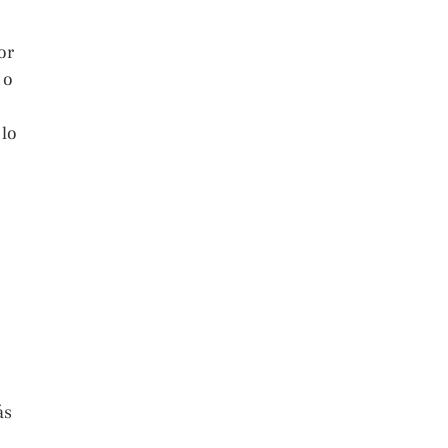
or
 o
 lo
ás