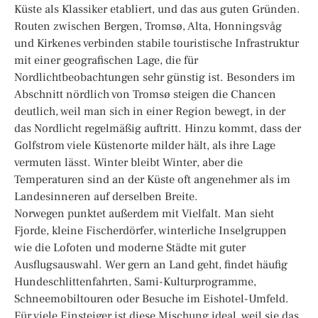
Küste als Klassiker etabliert, und das aus guten Gründen.
Routen zwischen Bergen, Tromsø, Alta, Honningsvåg
und Kirkenes verbinden stabile touristische Infrastruktur
mit einer geografischen Lage, die für
Nordlichtbeobachtungen sehr günstig ist. Besonders im
Abschnitt nördlich von Tromsø steigen die Chancen
deutlich, weil man sich in einer Region bewegt, in der
das Nordlicht regelmäßig auftritt. Hinzu kommt, dass der
Golfstrom viele Küstenorte milder hält, als ihre Lage
vermuten lässt. Winter bleibt Winter, aber die
Temperaturen sind an der Küste oft angenehmer als im
Landesinneren auf derselben Breite.
Norwegen punktet außerdem mit Vielfalt. Man sieht
Fjorde, kleine Fischerdörfer, winterliche Inselgruppen
wie die Lofoten und moderne Städte mit guter
Ausflugsauswahl. Wer gern an Land geht, findet häufig
Hundeschlittenfahrten, Sami-Kulturprogramme,
Schneemobiltouren oder Besuche im Eishotel-Umfeld.
Für viele Einsteiger ist diese Mischung ideal, weil sie das