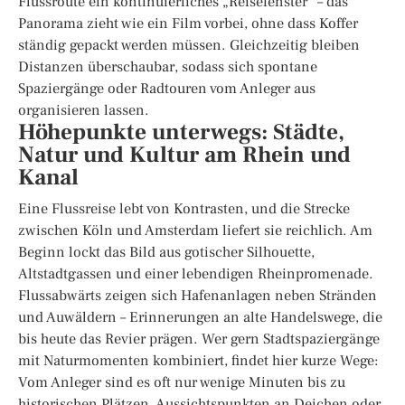
Flussroute ein kontinuierliches „Reisefenster“ – das
Panorama zieht wie ein Film vorbei, ohne dass Koffer
ständig gepackt werden müssen. Gleichzeitig bleiben
Distanzen überschaubar, sodass sich spontane
Spaziergänge oder Radtouren vom Anleger aus
organisieren lassen.
Höhepunkte unterwegs: Städte,
Natur und Kultur am Rhein und
Kanal
Eine Flussreise lebt von Kontrasten, und die Strecke
zwischen Köln und Amsterdam liefert sie reichlich. Am
Beginn lockt das Bild aus gotischer Silhouette,
Altstadtgassen und einer lebendigen Rheinpromenade.
Flussabwärts zeigen sich Hafenanlagen neben Stränden
und Auwäldern – Erinnerungen an alte Handelswege, die
bis heute das Revier prägen. Wer gern Stadtspaziergänge
mit Naturmomenten kombiniert, findet hier kurze Wege:
Vom Anleger sind es oft nur wenige Minuten bis zu
historischen Plätzen, Aussichtspunkten an Deichen oder