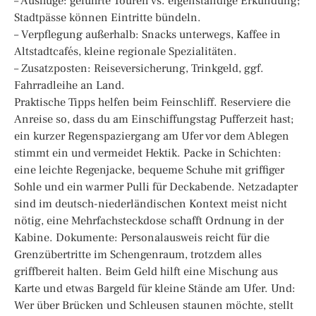
– Ausflüge: geführte Touren vs. eigenständige Erkundung;
Stadtpässe können Eintritte bündeln.
– Verpflegung außerhalb: Snacks unterwegs, Kaffee in
Altstadtcafés, kleine regionale Spezialitäten.
– Zusatzposten: Reiseversicherung, Trinkgeld, ggf.
Fahrradleihe an Land.
Praktische Tipps helfen beim Feinschliff. Reserviere die
Anreise so, dass du am Einschiffungstag Pufferzeit hast;
ein kurzer Regenspaziergang am Ufer vor dem Ablegen
stimmt ein und vermeidet Hektik. Packe in Schichten:
eine leichte Regenjacke, bequeme Schuhe mit griffiger
Sohle und ein warmer Pulli für Deckabende. Netzadapter
sind im deutsch-niederländischen Kontext meist nicht
nötig, eine Mehrfachsteckdose schafft Ordnung in der
Kabine. Dokumente: Personalausweis reicht für die
Grenzübertritte im Schengenraum, trotzdem alles
griffbereit halten. Beim Geld hilft eine Mischung aus
Karte und etwas Bargeld für kleine Stände am Ufer. Und:
Wer über Brücken und Schleusen staunen möchte, stellt