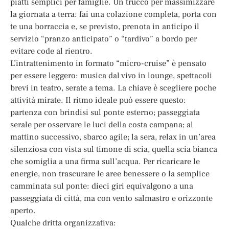
piatti semplici per famiglie. Un trucco per massimizzare
la giornata a terra: fai una colazione completa, porta con
te una borraccia e, se previsto, prenota in anticipo il
servizio “pranzo anticipato” o “tardivo” a bordo per
evitare code al rientro.
L’intrattenimento in formato “micro-cruise” è pensato
per essere leggero: musica dal vivo in lounge, spettacoli
brevi in teatro, serate a tema. La chiave è scegliere poche
attività mirate. Il ritmo ideale può essere questo:
partenza con brindisi sul ponte esterno; passeggiata
serale per osservare le luci della costa campana; al
mattino successivo, sbarco agile; la sera, relax in un’area
silenziosa con vista sul timone di scia, quella scia bianca
che somiglia a una firma sull’acqua. Per ricaricare le
energie, non trascurare le aree benessere o la semplice
camminata sul ponte: dieci giri equivalgono a una
passeggiata di città, ma con vento salmastro e orizzonte
aperto.
Qualche dritta organizzativa: