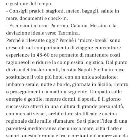
e gestione del tempo.
– Consigli pratici: stagioni, meteo, bagagli, salute in
mare, documenti e check-in.
– Escursioni a terra: Palermo, Catania, Messina e la
deviazione ideale verso Taormina.
Perché è rilevante oggi? Perché i “micro-break” sono
cresciuti nel comportamento di viaggio: concentrare
esperienze in 48-60 ore permette di mantenere costi
ragionevoli e ridurre la complessità logistica. Dal punto
di vista dei trasferimenti, la rotta Napoli–Sicilia in nave
sostituisce il volo più hotel con un’unica soluzione:
imbarco serale, notte a bordo, giornata in Sicilia, rientro
o proseguimento la mattina seguente. L’impatto sulle
energie è gentile: mentre dormi, ti sposti. E il giorno
successivo atterri in una cultura di grande personalità,
con mercati vivaci, architetture stratificate e cucina
regionale dalle mille sfumature. Se ti piace l’idea di una
parentesi mediterranea che unisca mare, città d’arte e
sapori, questa formula è tra le opzioni più apprezzate da