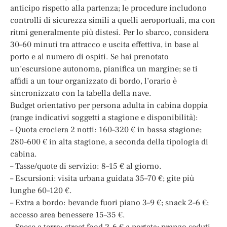
anticipo rispetto alla partenza; le procedure includono
controlli di sicurezza simili a quelli aeroportuali, ma con
ritmi generalmente più distesi. Per lo sbarco, considera
30–60 minuti tra attracco e uscita effettiva, in base al
porto e al numero di ospiti. Se hai prenotato
un’escursione autonoma, pianifica un margine; se ti
affidi a un tour organizzato di bordo, l’orario è
sincronizzato con la tabella della nave.
Budget orientativo per persona adulta in cabina doppia
(range indicativi soggetti a stagione e disponibilità):
– Quota crociera 2 notti: 160–320 € in bassa stagione;
280–600 € in alta stagione, a seconda della tipologia di
cabina.
– Tasse/quote di servizio: 8–15 € al giorno.
– Escursioni: visita urbana guidata 35–70 €; gite più
lunghe 60–120 €.
– Extra a bordo: bevande fuori piano 3–9 €; snack 2–6 €;
accesso area benessere 15–35 €.
– Spese a terra: street food 2–6 € a portata; pranzo seduti