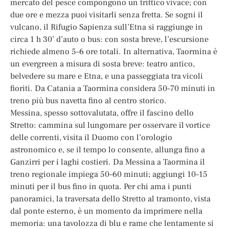
mercato del pesce compongono un trittico vivace; con
due ore e mezza puoi visitarli senza fretta. Se sogni il
vulcano, il Rifugio Sapienza sull’Etna si raggiunge in
circa 1 h 30’ d’auto o bus: con sosta breve, l’escursione
richiede almeno 5–6 ore totali. In alternativa, Taormina è
un evergreen a misura di sosta breve: teatro antico,
belvedere su mare e Etna, e una passeggiata tra vicoli
fioriti. Da Catania a Taormina considera 50–70 minuti in
treno più bus navetta fino al centro storico.
Messina, spesso sottovalutata, offre il fascino dello
Stretto: cammina sul lungomare per osservare il vortice
delle correnti, visita il Duomo con l’orologio
astronomico e, se il tempo lo consente, allunga fino a
Ganzirri per i laghi costieri. Da Messina a Taormina il
treno regionale impiega 50–60 minuti; aggiungi 10–15
minuti per il bus fino in quota. Per chi ama i punti
panoramici, la traversata dello Stretto al tramonto, vista
dal ponte esterno, è un momento da imprimere nella
memoria: una tavolozza di blu e rame che lentamente si