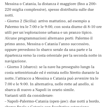
Messina o Catania, la distanza è maggiore (fino a 200–
220 miglia complessive), spesso distribuita sulle due
notti.
– Giorno 2 (Sicilia): arrivo mattutino, ad esempio a
Palermo tra le 7:00 e le 9:00, con sosta diurne di 8–10 ore
utili per un’esplorazione urbana e un pranzo tipico.
Alcune programmazioni alternano porti: Palermo il
primo anno, Messina o Catania l’anno successivo,
oppure prevedono lo sbarco serale da una parte e la
ripartenza verso la costa orientale per la seconda notte in
navigazione.
– Giorno 3 (sbarco): se la nave ha proseguito lungo la
costa settentrionale ed è entrata nello Stretto durante la
notte, l’attracco a Messina o Catania può avvenire tra le
7:00 e le 9:00. In alternativa, nelle rotte ad anello, si
sbarca di nuovo a Napoli in orario simile.
Varianti utili da considerare:
– Napoli–Palermo–Catania (open-jaw): due notti a bordo,
sbarco finale a Catania con facoltativa estensione