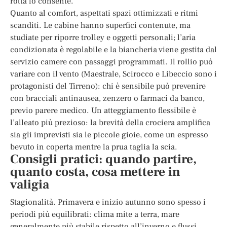
rotta lo consente.
Quanto al comfort, aspettati spazi ottimizzati e ritmi
scanditi. Le cabine hanno superfici contenute, ma
studiate per riporre trolley e oggetti personali; l’aria
condizionata è regolabile e la biancheria viene gestita dal
servizio camere con passaggi programmati. Il rollio può
variare con il vento (Maestrale, Scirocco e Libeccio sono i
protagonisti del Tirreno): chi è sensibile può prevenire
con bracciali antinausea, zenzero o farmaci da banco,
previo parere medico. Un atteggiamento flessibile è
l’alleato più prezioso: la brevità della crociera amplifica
sia gli imprevisti sia le piccole gioie, come un espresso
bevuto in coperta mentre la prua taglia la scia.
Consigli pratici: quando partire,
quanto costa, cosa mettere in
valigia
Stagionalità. Primavera e inizio autunno sono spesso i
periodi più equilibrati: clima mite a terra, mare
generalmente più stabile rispetto all’inverno e flussi