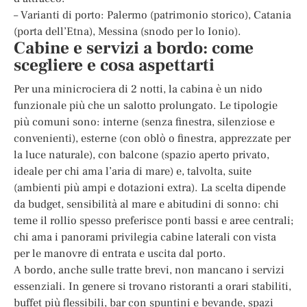
– Varianti di porto: Palermo (patrimonio storico), Catania
(porta dell’Etna), Messina (snodo per lo Ionio).
Cabine e servizi a bordo: come
scegliere e cosa aspettarti
Per una minicrociera di 2 notti, la cabina è un nido
funzionale più che un salotto prolungato. Le tipologie
più comuni sono: interne (senza finestra, silenziose e
convenienti), esterne (con oblò o finestra, apprezzate per
la luce naturale), con balcone (spazio aperto privato,
ideale per chi ama l’aria di mare) e, talvolta, suite
(ambienti più ampi e dotazioni extra). La scelta dipende
da budget, sensibilità al mare e abitudini di sonno: chi
teme il rollio spesso preferisce ponti bassi e aree centrali;
chi ama i panorami privilegia cabine laterali con vista
per le manovre di entrata e uscita dal porto.
A bordo, anche sulle tratte brevi, non mancano i servizi
essenziali. In genere si trovano ristoranti a orari stabiliti,
buffet più flessibili, bar con spuntini e bevande, spazi