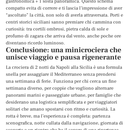
gastronomica + 1 sosta panoramica. Questo schema
compatto evita di correre e ti lascia l’impressione di aver
“ascoltato” la città, non solo di averla attraversata. Porti e
centri storici siciliani sanno premiare chi cammina con
curiosità: tra cortili ombrosi, pietra calda di sole e
profumo di zagara che arriva dal vento, anche poche ore
diventano ricordo luminoso.
Conclusione: una minicrociera che
unisce viaggio e pausa rigenerante
La crociera di 2 notti da Napoli alla Sicilia è una formula
snella per assaggiare il Mediterraneo senza prendersi
una settimana di ferie. Funziona per chi cerca un fine
settimana diverso, per coppie che vogliono alternare
panorami marini e passeggiate urbane, per famiglie che
desiderano una logistica semplificata e per viaggiatori
solitari che amano spostarsi con ritmo e curiosità. La
rotta è breve, ma l’esperienza è completa: partenza
scenografica, notte cullata dalla navigazione, giornata di
scoperte e un rientro che ha il sapore di una ripartenza