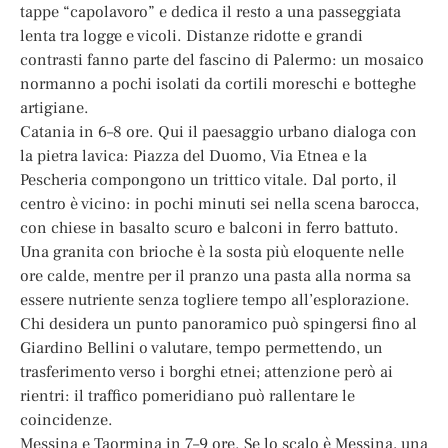
tappe “capolavoro” e dedica il resto a una passeggiata
lenta tra logge e vicoli. Distanze ridotte e grandi
contrasti fanno parte del fascino di Palermo: un mosaico
normanno a pochi isolati da cortili moreschi e botteghe
artigiane.
Catania in 6–8 ore. Qui il paesaggio urbano dialoga con
la pietra lavica: Piazza del Duomo, Via Etnea e la
Pescheria compongono un trittico vitale. Dal porto, il
centro è vicino: in pochi minuti sei nella scena barocca,
con chiese in basalto scuro e balconi in ferro battuto.
Una granita con brioche è la sosta più eloquente nelle
ore calde, mentre per il pranzo una pasta alla norma sa
essere nutriente senza togliere tempo all’esplorazione.
Chi desidera un punto panoramico può spingersi fino al
Giardino Bellini o valutare, tempo permettendo, un
trasferimento verso i borghi etnei; attenzione però ai
rientri: il traffico pomeridiano può rallentare le
coincidenze.
Messina e Taormina in 7–9 ore. Se lo scalo è Messina, una