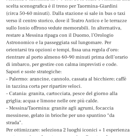
scelta scenografica è il treno per Taormina-Giardini
(circa 50–60 minuti). Dalla stazione si sale in bus o taxi
verso il centro storico, dove il Teatro Antico e le terrazze
sullo Ionio offrono vedute memorabili. In alternativa,
restare a Messina ripaga con il Duomo, l’Orologio
Astronomico e la passeggiata sul lungomare. Per
orientarsi tra opzioni e tempi, fissa una regola d’oro:
rientrare al porto almeno 60–90 minuti prima dell’orario
di imbarco, per gestire con calma imprevisti e code.
Sapori e soste strategiche:
– Palermo: arancine, cannolo, cassata al bicchiere; caffè
in tazzina corta per ripartire veloci.
– Catania: granita, cartocciata, pesce del giorno alla
griglia; acqua e limone nelle ore più calde.
– Messina/Taormina: granite agli agrumi, focaccia
messinese, gelato in brioche per uno spuntino “da
strada”.
Per ottimizzare: seleziona 2 luoghi iconici + 1 esperienza