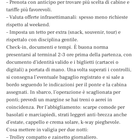
– Prenota con anticipo per trovare più scelta di cabine e
tariffe più favorevoli.
– Valuta offerte infrasettimanali: spesso meno richieste
rispetto al weekend.
– Imposta un tetto per extra (snack, souvenir, tour) e
rispettalo con disciplina gentile.
Check-in, documenti e tempi. È buona norma
presentarsi al terminal 2–3 ore prima della partenza, con
documento d’identità valido e i biglietti (cartacei o
digitali) a portata di mano. Una volta superati i controlli,
si consegna l’eventuale bagaglio registrato e si sale a
bordo seguendo le indicazioni per il ponte e la cabina
assegnati. In sbarco, l’operazione è scaglionata per
ponti; prevedi un margine se hai treni o aerei in
coincidenza. Per l’abbigliamento: scarpe comode per
basolati e marciapiedi, strati leggeri anti-brezza anche
d’estate, cappello e crema solare, k-way pieghevole.
Cosa mettere in valigia per due notti:
– Trolley compatto e zainetto giornaliero.