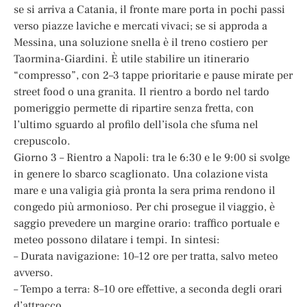
se si arriva a Catania, il fronte mare porta in pochi passi
verso piazze laviche e mercati vivaci; se si approda a
Messina, una soluzione snella è il treno costiero per
Taormina-Giardini. È utile stabilire un itinerario
“compresso”, con 2–3 tappe prioritarie e pause mirate per
street food o una granita. Il rientro a bordo nel tardo
pomeriggio permette di ripartire senza fretta, con
l’ultimo sguardo al profilo dell’isola che sfuma nel
crepuscolo.
Giorno 3 – Rientro a Napoli: tra le 6:30 e le 9:00 si svolge
in genere lo sbarco scaglionato. Una colazione vista
mare e una valigia già pronta la sera prima rendono il
congedo più armonioso. Per chi prosegue il viaggio, è
saggio prevedere un margine orario: traffico portuale e
meteo possono dilatare i tempi. In sintesi:
– Durata navigazione: 10–12 ore per tratta, salvo meteo
avverso.
– Tempo a terra: 8–10 ore effettive, a seconda degli orari
d’attracco.