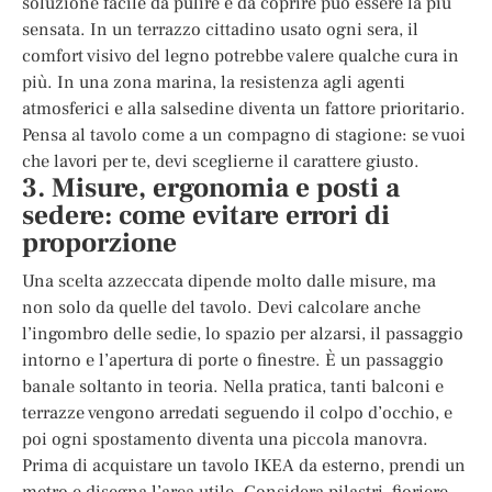
soluzione facile da pulire e da coprire può essere la più
sensata. In un terrazzo cittadino usato ogni sera, il
comfort visivo del legno potrebbe valere qualche cura in
più. In una zona marina, la resistenza agli agenti
atmosferici e alla salsedine diventa un fattore prioritario.
Pensa al tavolo come a un compagno di stagione: se vuoi
che lavori per te, devi sceglierne il carattere giusto.
3. Misure, ergonomia e posti a
sedere: come evitare errori di
proporzione
Una scelta azzeccata dipende molto dalle misure, ma
non solo da quelle del tavolo. Devi calcolare anche
l’ingombro delle sedie, lo spazio per alzarsi, il passaggio
intorno e l’apertura di porte o finestre. È un passaggio
banale soltanto in teoria. Nella pratica, tanti balconi e
terrazze vengono arredati seguendo il colpo d’occhio, e
poi ogni spostamento diventa una piccola manovra.
Prima di acquistare un tavolo IKEA da esterno, prendi un
metro e disegna l’area utile. Considera pilastri, fioriere,