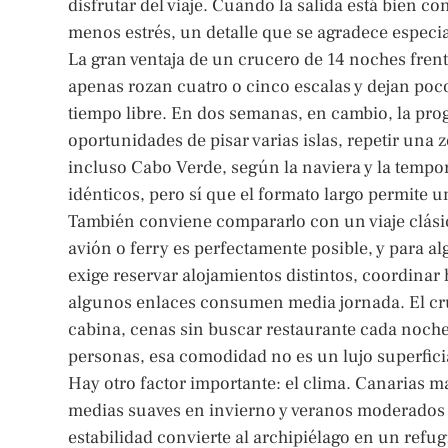
disfrutar del viaje. Cuando la salida está bien c
menos estrés, un detalle que se agradece especia
La gran ventaja de un crucero de 14 noches fren
apenas rozan cuatro o cinco escalas y dejan poc
tiempo libre. En dos semanas, en cambio, la pr
oportunidades de pisar varias islas, repetir un
incluso Cabo Verde, según la naviera y la tempor
idénticos, pero sí que el formato largo permite
También conviene compararlo con un viaje clásic
avión o ferry es perfectamente posible, y para a
exige reservar alojamientos distintos, coordinar 
algunos enlaces consumen media jornada. El cru
cabina, cenas sin buscar restaurante cada noche
personas, esa comodidad no es un lujo superficia
Hay otro factor importante: el clima. Canarias 
medias suaves en invierno y veranos moderados e
estabilidad convierte al archipiélago en un refu