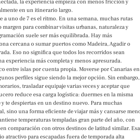
onectada, la experiencia empieza con menos fricción y
lmente en un itinerario largo.
te a uno de 7 es el ritmo. En una semana, muchas rutas
o margen para combinar visitas urbanas, naturaleza y
ogramación suele ser más equilibrada. Hay más
a zona cercana o sumar puertos como Madeira, Agadir o
ada. Eso no significa que todos los recorridos sean
 una experiencia más completa y menos apresurada.
o entre islas por cuenta propia. Moverse por Canarias en
lgunos perfiles sigue siendo la mejor opción. Sin embargo,
horarios, trasladar equipaje varias veces y aceptar que
cero reduce esa carga logística: duermes en la misma
 y te despiertas en un destino nuevo. Para muchas
l, sino una forma eficiente de viajar más y cansarse men
mantiene temperaturas templadas gran parte del año, con
n comparación con otros destinos de latitud similar. Esa
gio atractivo para escapadas fuera de temporada alta