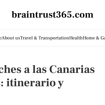
braintrust365.com
e
About us
Travel & Transportation
Health
Home & G
ches a las Canarias
 itinerario y