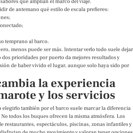
 sabores que amplían el marco del viaje.
dir de antemano qué estilo de escala prefieres:
ones;
 conectado;
eso temprano al barco.
cero, menos puede ser más. Intentar verlo todo suele dejar
o dos prioridades por puerto da mejores resultados y
sión de haber vivido el lugar, aunque solo haya sido por
cambia la experiencia
marote y los servicios
o elegirlo también por el barco suele marcar la diferencia
. No todos los buques ofrecen la misma atmósfera. Los
 restaurantes, espectáculos, piscinas, zonas infantiles y
 disfrutan de mucho movimiento y valoran tener opciones