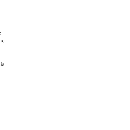
e
nne
is