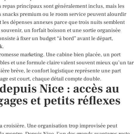
es repas principaux sont généralement inclus, mais les
les snacks premium ou le room service peuvent alourdir
 les dépenses annexes parce que trois nuits semblent
souvenir, un forfait boisson et une sortie organisée
consiste à fixer un budget “à bord” avant le départ,
k.
promesse marketing. Une cabine bien placée, un port
les et une formule claire valent souvent mieux qu’un tar
ière brève, le confort logistique représente une part
yage est court, chaque détail compte double.
depuis Nice : accès au
ages et petits réflexes
la croisière. Une organisation trop improvisée peut
la montre. Depuis Nice, l’un des grands avantages reste