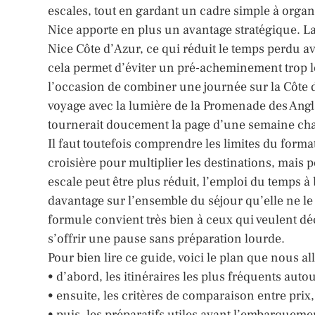
escales, tout en gardant un cadre simple à organ
Nice apporte en plus un avantage stratégique. La v
Nice Côte d’Azur, ce qui réduit le temps perdu 
cela permet d’éviter un pré-acheminement trop lon
l’occasion de combiner une journée sur la Côte 
voyage avec la lumière de la Promenade des Angla
tournerait doucement la page d’une semaine ch
Il faut toutefois comprendre les limites du format
croisière pour multiplier les destinations, mais
escale peut être plus réduit, l’emploi du temps à
davantage sur l’ensemble du séjour qu’elle ne le f
formule convient très bien à ceux qui veulent d
s’offrir une pause sans préparation lourde.
Pour bien lire ce guide, voici le plan que nous al
• d’abord, les itinéraires les plus fréquents auto
• ensuite, les critères de comparaison entre prix, 
• puis, les préparatifs utiles avant l’embarquemen