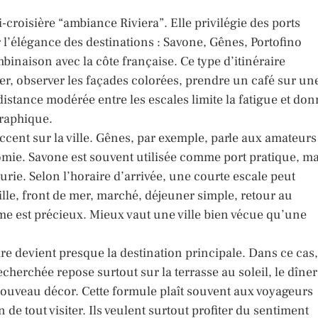
-croisière “ambiance Riviera”. Elle privilégie des ports
 l’élégance des destinations : Savone, Gênes, Portofino
inaison avec la côte française. Ce type d’itinéraire
er, observer les façades colorées, prendre un café sur un
 distance modérée entre les escales limite la fatigue et do
raphique.
cent sur la ville. Gênes, par exemple, parle aux amateurs
nomie. Savone est souvent utilisée comme port pratique, ma
gurie. Selon l’horaire d’arrivée, une courte escale peut
ille, front de mer, marché, déjeuner simple, retour au
isme est précieux. Mieux vaut une ville bien vécue qu’une
vire devient presque la destination principale. Dans ce cas,
echerchée repose surtout sur la terrasse au soleil, le dîner
 nouveau décor. Cette formule plaît souvent aux voyageurs
 de tout visiter. Ils veulent surtout profiter du sentiment