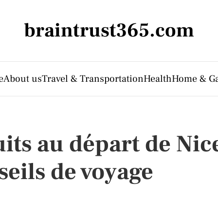
braintrust365.com
e
About us
Travel & Transportation
Health
Home & G
uits au départ de Nic
nseils de voyage