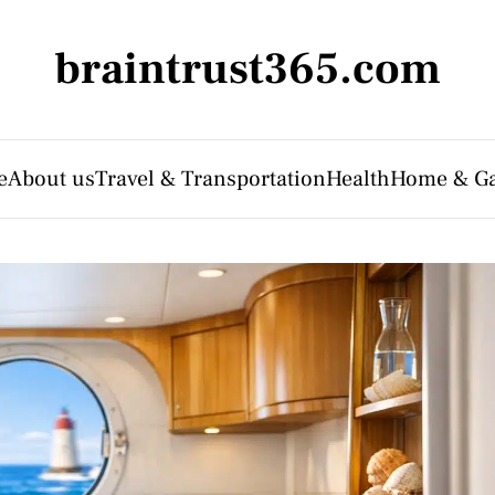
braintrust365.com
e
About us
Travel & Transportation
Health
Home & G