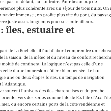
’est pas un défaut, au contraire. Pour beaucoup de
périence plus cohérente avec un séjour de trois nuits. On
n navire immense ; on profite plus vite du pont, du paysa
terre juste assez longtemps pour se sentir ailleurs.
: îles, estuaire et
épart de La Rochelle, il faut d’abord comprendre une chose
de la saison, de la météo et du niveau de confort recherch
 moitié de continent. La logique n’est pas celle d’une
s celle d’une immersion côtière bien pensée. Le bon
légie une ou deux étapes fortes, un temps de navigation
 l’Atlantique.
ve souvent l’univers des îles charentaises et du proche
’orienter vers des zones comme l’île de Ré, l’île d’Aix, l’île
a mer, ou encore certains ports de la côte vendéenne et
rer une ambiance d’estuaire, avec une progression plus