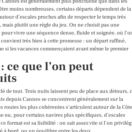
t de Cannes est généralement plus ponctuelle que dans les
 être moins nombreuses, certains départs dépendent de la
 autour d’escales proches afin de respecter le temps très
, mais plutôt une règle du jeu. On ne choisit pas une
it pour vivre une séquence dense, fluide et soignée, où l’o
convient très bien à cette promesse : un départ raffiné,
me si les vacances commençaient avant même le premier
 : ce que l’on peut
uits
 clé de tout. Trois nuits laissent peu de place aux détours, 
ants depuis Cannes se concentrent généralement sur la
 routes les plus cohérentes s’articulent autour de la Côt
se ou, pour certains navires plus spécifiques, d’escales
format est sa lisibilité : on sait assez vite si l’on privilég
é à bord, ou un équilibre entre les deux.