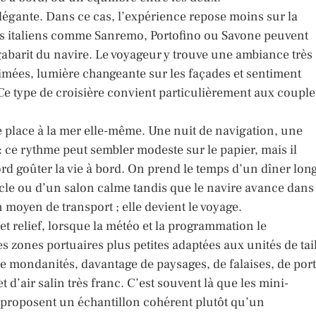
élégante. Dans ce cas, l’expérience repose moins sur la
rts italiens comme Sanremo, Portofino ou Savone peuvent
abarit du navire. Le voyageur y trouve une ambiance très
imées, lumière changeante sur les façades et sentiment
 Ce type de croisière convient particulièrement aux couple
e place à la mer elle-même. Une nuit de navigation, une
 : ce rythme peut sembler modeste sur le papier, mais il
rd goûter la vie à bord. On prend le temps d’un dîner lon
acle ou d’un salon calme tandis que le navire avance dans 
n moyen de transport ; elle devient le voyage.
 et relief, lorsque la météo et la programmation le
 zones portuaires plus petites adaptées aux unités de tai
de mondanités, davantage de paysages, de falaises, de por
d’air salin très franc. C’est souvent là que les mini-
es proposent un échantillon cohérent plutôt qu’un