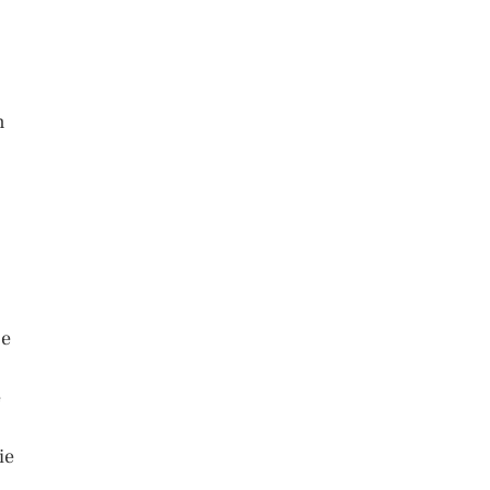
n
ce
e
ie