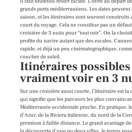
Il faut toutefois rester lucide. L’offre au dépar
grands ports méditerranéens. Les dates peuvent
saison, et les itinéraires sont souvent construits
court du voyage. Cela ne constitue pas un défaut
croisière de 3 nuits pour “tout voir”. On la chois
profite du navire autant que des escales. Cannes 
rapide, et déjà un peu cinématographique, com
coucher de soleil.
Itinéraires possibles
vraiment voir en 3 n
Sur une croisière aussi courte, l’itinéraire est la
qui signifie que les parcours les plus convainc
Méditerranée occidentale proche. En pratique, les
d’Azur, de la Riviera italienne, du nord de la Cor
premium à faible distance. Le grand avantage de ce 
la découverte d’une ou deux villes, le temps pass