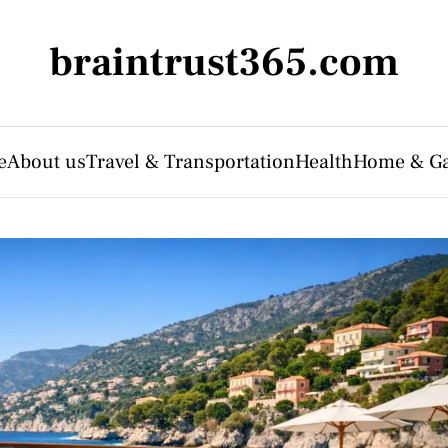
braintrust365.com
e
About us
Travel & Transportation
Health
Home & G