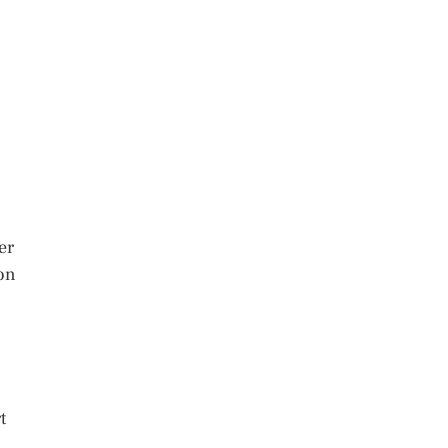
er
ion
t