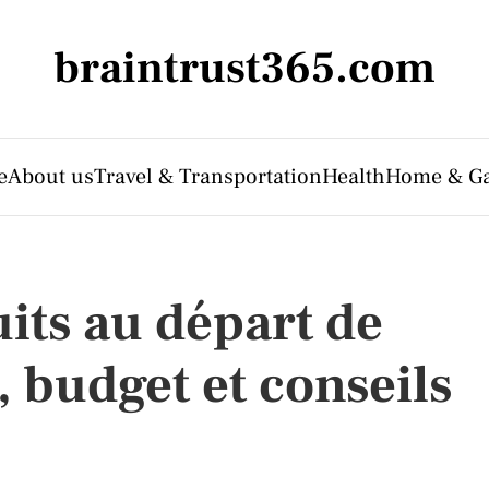
braintrust365.com
e
About us
Travel & Transportation
Health
Home & G
uits au départ de
e, budget et conseils