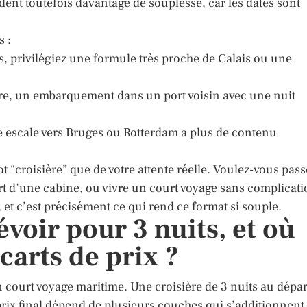
ent toutefois davantage de souplesse, car les dates sont
s :
s, privilégiez une formule très proche de Calais ou une
ière, un embarquement dans un port voisin avec une nuit
 une escale vers Bruges ou Rotterdam a plus de contenu
 “croisière” que de votre attente réelle. Voulez-vous pass
fort d’une cabine, ou vivre un court voyage sans complicat
et c’est précisément ce qui rend ce format si souple.
voir pour 3 nuits, et où
écarts de prix ?
 court voyage maritime. Une croisière de 3 nuits au dépar
 prix final dépend de plusieurs couches qui s’additionnent