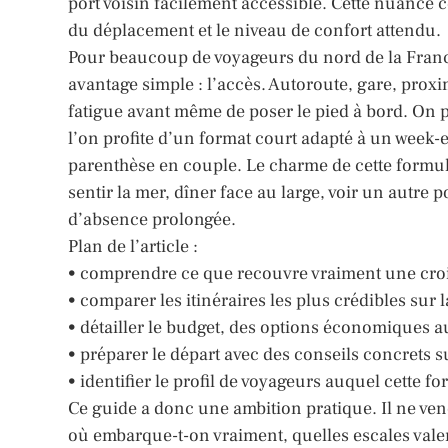
port voisin facilement accessible. Cette nuance com
du déplacement et le niveau de confort attendu.
Pour beaucoup de voyageurs du nord de la Franc
avantage simple : l’accès. Autoroute, gare, proxi
fatigue avant même de poser le pied à bord. On pa
l’on profite d’un format court adapté à un week
parenthèse en couple. Le charme de cette formule
sentir la mer, dîner face au large, voir un autre 
d’absence prolongée.
Plan de l’article :
• comprendre ce que recouvre vraiment une crois
• comparer les itinéraires les plus crédibles sur
• détailler le budget, des options économiques a
• préparer le départ avec des conseils concrets su
• identifier le profil de voyageurs auquel cette f
Ce guide a donc une ambition pratique. Il ne vend
où embarque-t-on vraiment, quelles escales valen