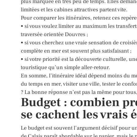
plus marquée en très peu de temps. Elles demand
limitées et les cabines attractives partent vite.
Pour comparer les itinéraires, retenez ces repère
• si vous voulez limiter au maximum les transfert
traversée orientée Douvres ;
• si vous cherchez une vraie sensation de crois
complète en mer est souvent plus satisfaisant ;
• si votre priorité est la découverte culturelle,
touristique qu’un simple aller-retour.
En somme, l’itinéraire idéal dépend moins du mot
du temps en mer, visiter une ville, tester le con
? La bonne réponse n’est pas la même pour tous, 
Budget : combien pré
se cachent les vrais 
Le budget est souvent l’argument décisif pour un
de Calais paraît abordable sur le papier, mais le