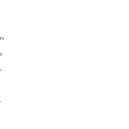
rs
du
s,
,