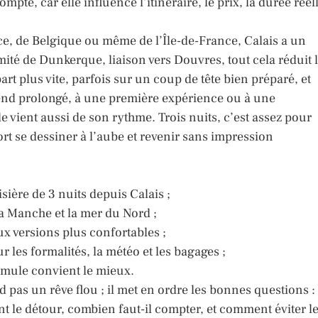
pte, car elle influence l’itinéraire, le prix, la durée réel
e, de Belgique ou même de l’Île-de-France, Calais a un
mité de Dunkerque, liaison vers Douvres, tout cela réduit 
rt plus vite, parfois sur un coup de tête bien préparé, et
-end prolongé, à une première expérience ou à une
 vient aussi de son rythme. Trois nuits, c’est assez pour
port se dessiner à l’aube et revenir sans impression
ière de 3 nuits depuis Calais ;
 la Manche et la mer du Nord ;
ux versions plus confortables ;
r les formalités, la météo et les bagages ;
ormule convient le mieux.
 pas un rêve flou ; il met en ordre les bonnes questions :
t le détour, combien faut-il compter, et comment éviter l