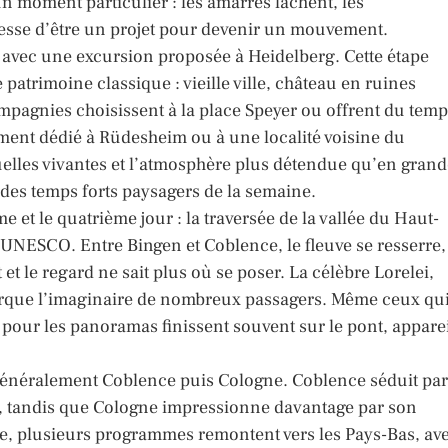
un moment particulier : les amarres lâchent, les
cesse d’être un projet pour devenir un mouvement.
vec une excursion proposée à Heidelberg. Cette étape
patrimoine classique : vieille ville, château en ruines
mpagnies choisissent à la place Speyer ou offrent du tem
ment dédié à Rüdesheim ou à une localité voisine du
ruelles vivantes et l’atmosphère plus détendue qu’en gran
n des temps forts paysagers de la semaine.
e et le quatrième jour : la traversée de la vallée du Haut-
UNESCO. Entre Bingen et Coblence, le fleuve se resserre,
et le regard ne sait plus où se poser. La célèbre Lorelei,
rque l’imaginaire de nombreux passagers. Même ceux qu
pour les panoramas finissent souvent sur le pont, appare
énéralement Coblence puis Cologne. Coblence séduit par
le, tandis que Cologne impressionne davantage par son
te, plusieurs programmes remontent vers les Pays-Bas, av