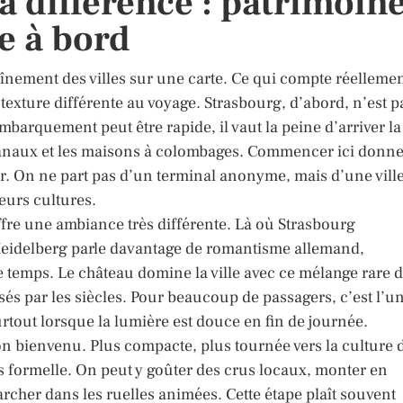
la différence : patrimoine
e à bord
înement des villes sur une carte. Ce qui compte réellemen
texture différente au voyage. Strasbourg, d’abord, n’est p
mbarquement peut être rapide, il vaut la peine d’arriver la
es canaux et les maisons à colombages. Commencer ici donn
r. On ne part pas d’un terminal anonyme, mais d’une vill
eurs cultures.
fre une ambiance très différente. Là où Strasbourg
 Heidelberg parle davantage de romantisme allemand,
e temps. Le château domine la ville avec ce mélange rare 
rsés par les siècles. Pour beaucoup de passagers, c’est l’u
rtout lorsque la lumière est douce en fin de journée.
 bienvenu. Plus compacte, plus tournée vers la culture 
s formelle. On peut y goûter des crus locaux, monter en
rcher dans les ruelles animées. Cette étape plaît souvent