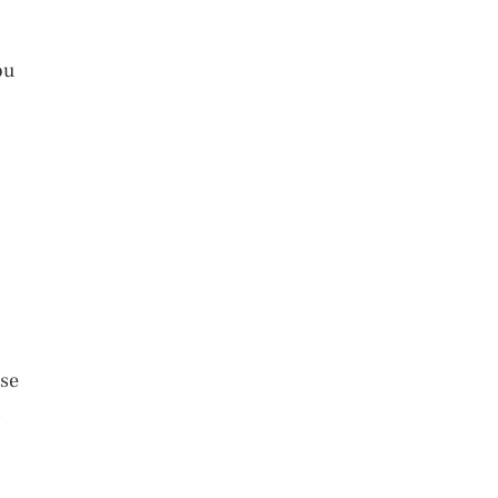
ou
 se