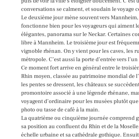
puis de voir la ville s’éloigner doucement. C’est 
conversations se calment, et soudain le voyage 
Le deuxième jour mène souvent vers Mannheim, a
fonctionne bien pour les voyageurs qui aiment le 
élégantes, panorama sur le Neckar. Certaines co
libre à Mannheim. Le troisième jour est fréquem
vignoble rhénan. On y vient pour les caves, les 
métropole. C’est aussi la porte d’entrée vers l’u
Ce moment fort arrive en général entre le troisièm
Rhin moyen, classée au patrimoine mondial de l’
les pentes se dressent, les châteaux se succèdent 
promontoire associé à une légende rhénane, ma
voyagent d’ordinaire pour les musées plutôt que 
photo ou tasse de café à la main.
La quatrième ou cinquième journée comprend g
sa position au confluent du Rhin et de la Mosel
échelle urbaine et sa cathédrale gothique. Ensui