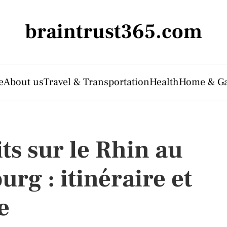
braintrust365.com
e
About us
Travel & Transportation
Health
Home & G
its sur le Rhin au
rg : itinéraire et
e