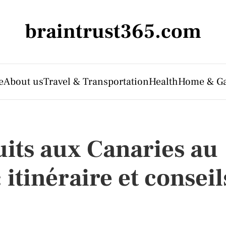
braintrust365.com
e
About us
Travel & Transportation
Health
Home & G
uits aux Canaries au
itinéraire et conseil