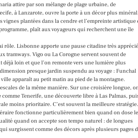
naria attire par son mélange de plage urbaine, de
cife, à Lanzarote, ouvre la porte à un décor plus minéral
 vignes plantées dans la cendre et l’empreinte artistique
 programme, plaît aux voyageurs qui recherchent une île
rai rôle. Lisbonne apporte une pause citadine très appréci
vieux tramways. Vigo ou La Corogne servent souvent de
t déjà loin et que l’on remonte vers une lumière plus
ne dimension presque jardin suspendu au voyage : Funchal
 ville apparaît au petit matin au pied de la montagne.
es escales de la même manière. Sur une croisière longue, o
le comme Tenerife, une découverte libre à Las Palmas, pui
ale moins prioritaire. C’est souvent la meilleure stratégie
tinéraire fonctionne particulièrement bien quand on dose l
qualité quand on accepte son tempo naturel : de longues
es qui surgissent comme des décors après plusieurs pages 