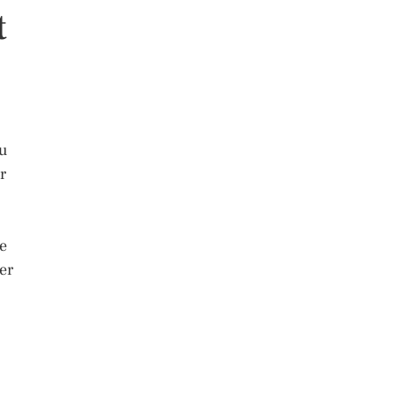
t
ou
r
re
er