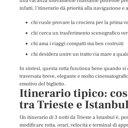
una vacanza interamente rilassante potrebbe pref
infatti, l’itinerario dà priorità alla navigazione e 
chi vuole provare la crociera per la prima v
chi cerca un trasferimento scenografico ver
chi ama i viaggi compatti ma ben costruiti
chi desidera unire un tratto via mare a qualc
In sintesi, questa rotta funziona bene quando si
traversata breve, elegante e molto cinematografica
emotivo del biglietto.
Itinerario tipico: co
tra Trieste e Istanbu
Un itinerario di 3 notti da Trieste a Istanbul è, 
modificare rotta, orari, velocità e terminal di ap