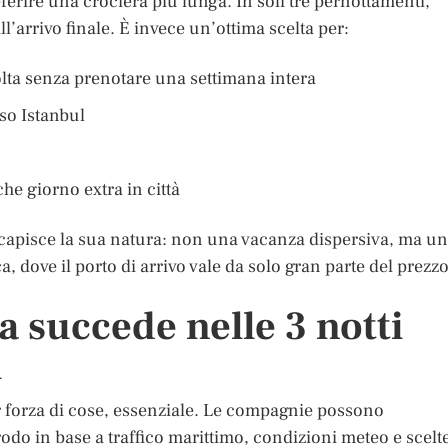
erire una crociera più lunga. In soli tre pernottamenti,
all’arrivo finale. È invece un’ottima scelta per:
olta senza prenotare una settimana intera
so Istanbul
he giorno extra in città
 capisce la sua natura: non una vacanza dispersiva, ma u
, dove il porto di arrivo vale da solo gran parte del prezz
sa succede nelle 3 notti
l
per forza di cose, essenziale. Le compagnie possono
prodo in base a traffico marittimo, condizioni meteo e scelt