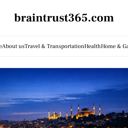
braintrust365.com
e
About us
Travel & Transportation
Health
Home & G