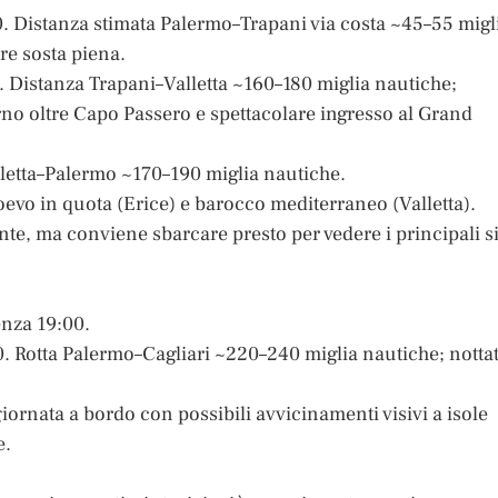
00. Distanza stimata Palermo–Trapani via costa ~45–55 migl
re sosta piena.
30. Distanza Trapani–Valletta ~160–180 miglia nautiche;
no oltre Capo Passero e spettacolare ingresso al Grand
alletta–Palermo ~170–190 miglia nautiche.
oevo in quota (Erice) e barocco mediterraneo (Valletta).
ente, ma conviene sbarcare presto per vedere i principali si
enza 19:00.
00. Rotta Palermo–Cagliari ~220–240 miglia nautiche; notta
iornata a bordo con possibili avvicinamenti visivi a isole
e.