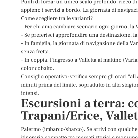
Punti di forza: un unico scalo profondo, ricco di 
appieno i servizi a bordo. La giornata di navigaz
Come scegliere tra le varianti?
– Per chi ama cambiare scenario ogni giorno, la V
– Se preferisci approfondire una destinazione, la 
– In famiglia, la giornata di navigazione della Va
senza fretta.
– In coppia, l’ingresso a Valletta al mattino (Vari
color cobalto.
Consiglio operativo: verifica sempre gli orari “a
minuti prima del limite, soprattutto in alta stag
intensi.
Escursioni a terra: 
Trapani/Erice, Vallet
Palermo (imbarco/sbarco). Se arrivi con qualche o
itinerario compatto tra mercati storici e monument