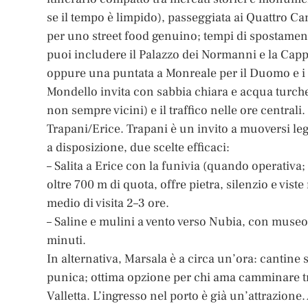
se il tempo è limpido), passeggiata ai Quattro Ca
per uno street food genuino; tempi di spostamento
puoi includere il Palazzo dei Normanni e la Cappe
oppure una puntata a Monreale per il Duomo e i mo
Mondello invita con sabbia chiara e acqua turche
non sempre vicini) e il traffico nelle ore centrali.
Trapani/Erice. Trapani è un invito a muoversi leg
a disposizione, due scelte efficaci:
– Salita a Erice con la funivia (quando operativa;
oltre 700 m di quota, offre pietra, silenzio e vist
medio di visita 2–3 ore.
– Saline e mulini a vento verso Nubia, con museo e
minuti.
In alternativa, Marsala è a circa un’ora: cantine 
punica; ottima opzione per chi ama camminare tra
Valletta. L’ingresso nel porto è già un’attrazione. 