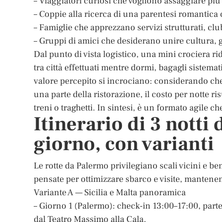
– Viaggiatori curiosi che vogliono assaggiare più
– Coppie alla ricerca di una parentesi romantica 
– Famiglie che apprezzano servizi strutturati, cl
– Gruppi di amici che desiderano unire cultura, 
Dal punto di vista logistico, una mini crociera ri
tra città effettuati mentre dormi, bagagli sistemat
valore percepito si incrociano: considerando che 
una parte della ristorazione, il costo per notte ris
treni o traghetti. In sintesi, è un formato agile 
Itinerario di 3 notti
giorno, con varianti
Le rotte da Palermo privilegiano scali vicini e be
pensate per ottimizzare sbarco e visite, mantenen
Variante A — Sicilia e Malta panoramica
– Giorno 1 (Palermo): check-in 13:00–17:00, par
dal Teatro Massimo alla Cala.