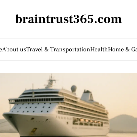
braintrust365.com
e
About us
Travel & Transportation
Health
Home & G