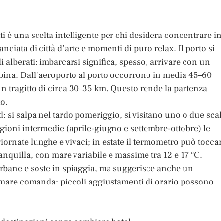
ti è una scelta intelligente per chi desidera concentrare i
ciata di città d’arte e momenti di puro relax. Il porto si
ali alberati: imbarcarsi significa, spesso, arrivare con un
abina. Dall’aeroporto al porto occorrono in media 45–60
n tragitto di circa 30–35 km. Questo rende la partenza
to.
: si salpa nel tardo pomeriggio, si visitano uno o due scal
tagioni intermedie (aprile-giugno e settembre-ottobre) le
iornate lunghe e vivaci; in estate il termometro può tocca
anquilla, con mare variabile e massime tra 12 e 17 °C.
urbane e soste in spiaggia, ma suggerisce anche un
l mare comanda: piccoli aggiustamenti di orario possono