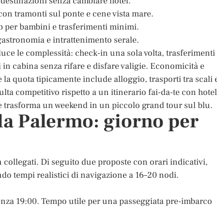
 destinazioni senza cambiare hotel.
con tramonti sul ponte e cene vista mare.
ub per bambini e trasferimenti minimi.
gastronomia e intrattenimento serale.
duce le complessità: check-in una sola volta, trasferimenti
i in cabina senza rifare e disfare valigie. Economicità e
la quota tipicamente include alloggio, trasporti tra scali 
ulta competitivo rispetto a un itinerario fai-da-te con hotel
che trasforma un weekend in un piccolo grand tour sul blu.
 da Palermo: giorno per
n collegati. Di seguito due proposte con orari indicativi,
do tempi realistici di navigazione a 16–20 nodi.
tenza 19:00. Tempo utile per una passeggiata pre-imbarco