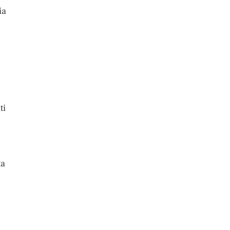
ia
ti
ta