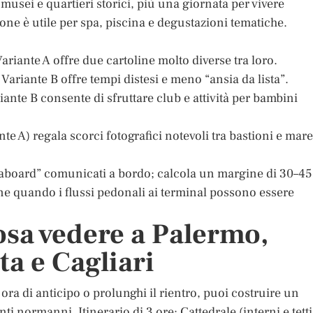
musei e quartieri storici, più una giornata per vivere
ione è utile per spa, piscina e degustazioni tematiche.
ariante A offre due cartoline molto diverse tra loro.
Variante B offre tempi distesi e meno “ansia da lista”.
riante B consente di sfruttare club e attività per bambini
ante A) regala scorci fotografici notevoli tra bastioni e mare
ll aboard” comunicati a bordo; calcola un margine di 30–45
ione quando i flussi pedonali ai terminal possono essere
cosa vedere a Palermo,
ta e Cagliari
ra di anticipo o prolunghi il rientro, puoi costruire un
i normanni. Itinerario di 3 ore: Cattedrale (interni e tetti