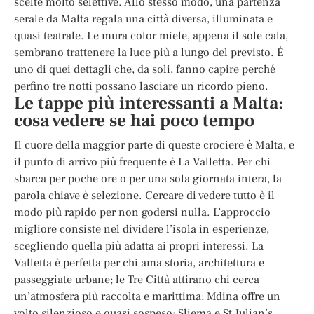
scelte molto selettive. Allo stesso modo, una partenza
serale da Malta regala una città diversa, illuminata e
quasi teatrale. Le mura color miele, appena il sole cala,
sembrano trattenere la luce più a lungo del previsto. È
uno di quei dettagli che, da soli, fanno capire perché
perfino tre notti possano lasciare un ricordo pieno.
Le tappe più interessanti a Malta:
cosa vedere se hai poco tempo
Il cuore della maggior parte di queste crociere è Malta, e
il punto di arrivo più frequente è La Valletta. Per chi
sbarca per poche ore o per una sola giornata intera, la
parola chiave è selezione. Cercare di vedere tutto è il
modo più rapido per non godersi nulla. L’approccio
migliore consiste nel dividere l’isola in esperienze,
scegliendo quella più adatta ai propri interessi. La
Valletta è perfetta per chi ama storia, architettura e
passeggiate urbane; le Tre Città attirano chi cerca
un’atmosfera più raccolta e marittima; Mdina offre un
volto silenzioso e quasi sospeso; Sliema e St Julian’s