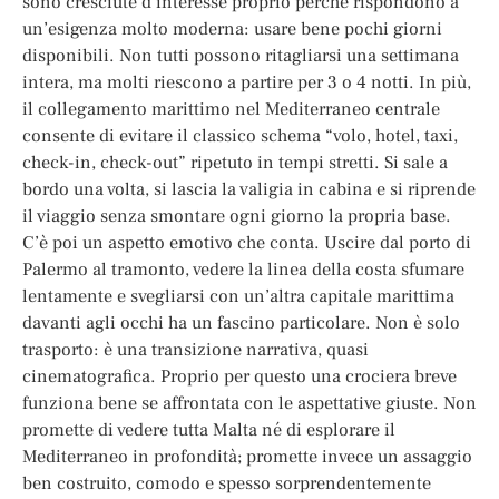
sono cresciute d’interesse proprio perché rispondono a
un’esigenza molto moderna: usare bene pochi giorni
disponibili. Non tutti possono ritagliarsi una settimana
intera, ma molti riescono a partire per 3 o 4 notti. In più,
il collegamento marittimo nel Mediterraneo centrale
consente di evitare il classico schema “volo, hotel, taxi,
check-in, check-out” ripetuto in tempi stretti. Si sale a
bordo una volta, si lascia la valigia in cabina e si riprende
il viaggio senza smontare ogni giorno la propria base.
C’è poi un aspetto emotivo che conta. Uscire dal porto di
Palermo al tramonto, vedere la linea della costa sfumare
lentamente e svegliarsi con un’altra capitale marittima
davanti agli occhi ha un fascino particolare. Non è solo
trasporto: è una transizione narrativa, quasi
cinematografica. Proprio per questo una crociera breve
funziona bene se affrontata con le aspettative giuste. Non
promette di vedere tutta Malta né di esplorare il
Mediterraneo in profondità; promette invece un assaggio
ben costruito, comodo e spesso sorprendentemente