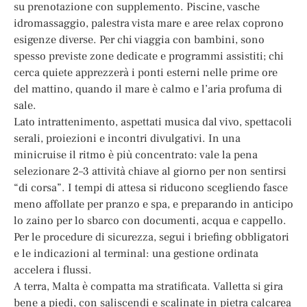
su prenotazione con supplemento. Piscine, vasche
idromassaggio, palestra vista mare e aree relax coprono
esigenze diverse. Per chi viaggia con bambini, sono
spesso previste zone dedicate e programmi assistiti; chi
cerca quiete apprezzerà i ponti esterni nelle prime ore
del mattino, quando il mare è calmo e l’aria profuma di
sale.
Lato intrattenimento, aspettati musica dal vivo, spettacoli
serali, proiezioni e incontri divulgativi. In una
minicruise il ritmo è più concentrato: vale la pena
selezionare 2–3 attività chiave al giorno per non sentirsi
“di corsa”. I tempi di attesa si riducono scegliendo fasce
meno affollate per pranzo e spa, e preparando in anticipo
lo zaino per lo sbarco con documenti, acqua e cappello.
Per le procedure di sicurezza, segui i briefing obbligatori
e le indicazioni al terminal: una gestione ordinata
accelera i flussi.
A terra, Malta è compatta ma stratificata. Valletta si gira
bene a piedi, con saliscendi e scalinate in pietra calcarea