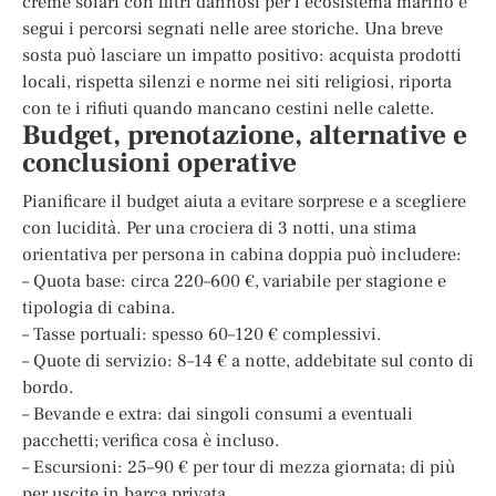
creme solari con filtri dannosi per l’ecosistema marino e
segui i percorsi segnati nelle aree storiche. Una breve
sosta può lasciare un impatto positivo: acquista prodotti
locali, rispetta silenzi e norme nei siti religiosi, riporta
con te i rifiuti quando mancano cestini nelle calette.
Budget, prenotazione, alternative e
conclusioni operative
Pianificare il budget aiuta a evitare sorprese e a scegliere
con lucidità. Per una crociera di 3 notti, una stima
orientativa per persona in cabina doppia può includere:
– Quota base: circa 220–600 €, variabile per stagione e
tipologia di cabina.
– Tasse portuali: spesso 60–120 € complessivi.
– Quote di servizio: 8–14 € a notte, addebitate sul conto di
bordo.
– Bevande e extra: dai singoli consumi a eventuali
pacchetti; verifica cosa è incluso.
– Escursioni: 25–90 € per tour di mezza giornata; di più
per uscite in barca privata.