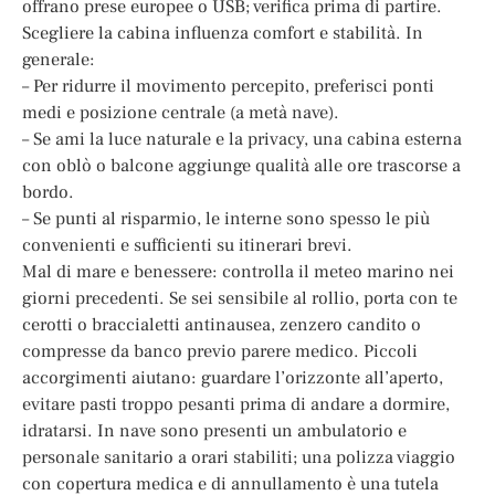
offrano prese europee o USB; verifica prima di partire.
Scegliere la cabina influenza comfort e stabilità. In
generale:
– Per ridurre il movimento percepito, preferisci ponti
medi e posizione centrale (a metà nave).
– Se ami la luce naturale e la privacy, una cabina esterna
con oblò o balcone aggiunge qualità alle ore trascorse a
bordo.
– Se punti al risparmio, le interne sono spesso le più
convenienti e sufficienti su itinerari brevi.
Mal di mare e benessere: controlla il meteo marino nei
giorni precedenti. Se sei sensibile al rollio, porta con te
cerotti o braccialetti antinausea, zenzero candito o
compresse da banco previo parere medico. Piccoli
accorgimenti aiutano: guardare l’orizzonte all’aperto,
evitare pasti troppo pesanti prima di andare a dormire,
idratarsi. In nave sono presenti un ambulatorio e
personale sanitario a orari stabiliti; una polizza viaggio
con copertura medica e di annullamento è una tutela