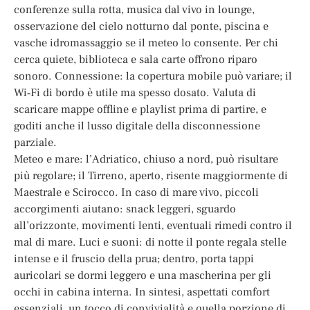
conferenze sulla rotta, musica dal vivo in lounge,
osservazione del cielo notturno dal ponte, piscina e
vasche idromassaggio se il meteo lo consente. Per chi
cerca quiete, biblioteca e sala carte offrono riparo
sonoro. Connessione: la copertura mobile può variare; il
Wi‑Fi di bordo è utile ma spesso dosato. Valuta di
scaricare mappe offline e playlist prima di partire, e
goditi anche il lusso digitale della disconnessione
parziale.
Meteo e mare: l’Adriatico, chiuso a nord, può risultare
più regolare; il Tirreno, aperto, risente maggiormente di
Maestrale e Scirocco. In caso di mare vivo, piccoli
accorgimenti aiutano: snack leggeri, sguardo
all’orizzonte, movimenti lenti, eventuali rimedi contro il
mal di mare. Luci e suoni: di notte il ponte regala stelle
intense e il fruscio della prua; dentro, porta tappi
auricolari se dormi leggero e una mascherina per gli
occhi in cabina interna. In sintesi, aspettati comfort
essenziali, un tocco di convivialità e quella porzione di