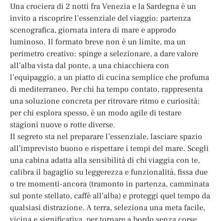
Una crociera di 2 notti fra Venezia e la Sardegna è un
invito a riscoprire l’essenziale del viaggio: partenza
scenografica, giornata intera di mare e approdo
luminoso. Il formato breve non è un limite, ma un
perimetro creativo: spinge a selezionare, a dare valore
all’alba vista dal ponte, a una chiacchiera con
l’equipaggio, a un piatto di cucina semplice che profuma
di mediterraneo. Per chi ha tempo contato, rappresenta
una soluzione concreta per ritrovare ritmo e curiosità;
per chi esplora spesso, è un modo agile di testare
stagioni nuove o rotte diverse.
Il segreto sta nel preparare l’essenziale, lasciare spazio
all’imprevisto buono e rispettare i tempi del mare. Scegli
una cabina adatta alla sensibilità di chi viaggia con te,
calibra il bagaglio su leggerezza e funzionalità, fissa due
o tre momenti-ancora (tramonto in partenza, camminata
sul ponte stellato, caffè all’alba) e proteggi quel tempo da
qualsiasi distrazione. A terra, seleziona una meta facile,
vicina e significativa, per tornare a bordo senza corse,