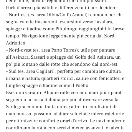
delle onde, talvolta regalando cieli limpidissimi.
Porti d’arrivo plausibili e differenze utili per decidere:
– Nord-est (es. area Olbia/Golfo Aranci): comodo per chi
sogna calette trasparenti, escursioni verso Tavolara,
spiagge cittadine come Pittulongu raggiungibili in breve
tempo. Navigazione leggermente più corta dal Nord
Adriatico.
– Nord-ovest (es. area Porto Torres): utile per puntare
all’Asinara, Sassari e spiagge del Golfo dell’Asinara; un
po’ più lontano dalle rotte che scendono dal nord-est.
– Sud (es. area Cagliari): perfetta per combinare cultura
urbana e natura; quartieri storici, saline con fenicotteri e
lunghe spiagge cittadine come il Poetto.
Esistono varianti. Alcune rotte cercano mari più riparati
seguendo la costa italiana per poi attraversare verso la
Sardegna con una tratta unica; altre, in condizioni di
mare mosso, possono adattare velocità e microtraiettorie
per ottimizzare comfort e orari d’arrivo. Le navi moderne
coordinano la rotta con servizi meteo avanzati, e talvolta