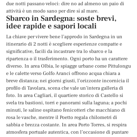
due notti passano veloci: dire no ad almeno un paio di
attività è un modo sano per dire sì al mare.
Sbarco in Sardegna: soste brevi,
idee rapide e sapori locali
La chiave per vivere bene l’approdo in Sardegna in un
itinerario di 2 notti è scegliere esperienze compatte e
significative, facili da incastrare tra lo sbarco e la
ripartenza o il trasferimento. Ogni porto ha un carattere
diverso. In area Olbia, le spiagge urbane come Pittulongu
e le calette verso Golfo Aranci offrono acqua chiara a
breve distanza; nei giorni giusti, l’orizzonte incornicia il
profilo di Tavolara, scena che vale un’intera galleria di
foto. In area Cagliari, il quartiere storico di Castello si
svela tra bastioni, torri e panorami sulla laguna; a pochi
minuti, le saline ospitano fenicotteri che macchiano di
rosa le vasche, mentre il Poetto regala chilometri di
sabbia e brezza costante. In area Porto Torres, si respira
atmosfera portuale autentica, con l’occasione di puntare