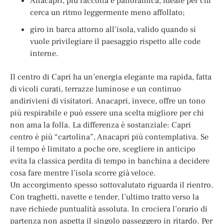
Anacapri, più raccolta e panoramica, ideale per chi
cerca un ritmo leggermente meno affollato;
giro in barca attorno all’isola, valido quando si
vuole privilegiare il paesaggio rispetto alle code
interne.
Il centro di Capri ha un’energia elegante ma rapida, fatta
di vicoli curati, terrazze luminose e un continuo
andirivieni di visitatori. Anacapri, invece, offre un tono
più respirabile e può essere una scelta migliore per chi
non ama la folla. La differenza è sostanziale: Capri
centro è più “cartolina”, Anacapri più contemplativa. Se
il tempo è limitato a poche ore, scegliere in anticipo
evita la classica perdita di tempo in banchina a decidere
cosa fare mentre l’isola scorre già veloce.
Un accorgimento spesso sottovalutato riguarda il rientro.
Con traghetti, navette e tender, l’ultimo tratto verso la
nave richiede puntualità assoluta. In crociera l’orario di
partenza non aspetta il singolo passeggero in ritardo. Per