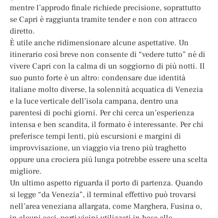
mentre l’approdo finale richiede precisione, soprattutto
se Capri è raggiunta tramite tender e non con attracco
diretto.
È utile anche ridimensionare alcune aspettative. Un
itinerario così breve non consente di “vedere tutto” né di
vivere Capri con la calma di un soggiorno di più notti. Il
suo punto forte è un altro: condensare due identità
italiane molto diverse, la solennità acquatica di Venezia
e la luce verticale dell’isola campana, dentro una
parentesi di pochi giorni. Per chi cerca un’esperienza
intensa e ben scandita, il formato è interessante. Per chi
preferisce tempi lenti, più escursioni e margini di
improvvisazione, un viaggio via treno più traghetto
oppure una crociera più lunga potrebbe essere una scelta
migliore.
Un ultimo aspetto riguarda il porto di partenza. Quando
si legge “da Venezia”, il terminal effettivo può trovarsi
nell’area veneziana allargata, come Marghera, Fusina o,
in alcuni casi, porti vicini utilizzati in base alle