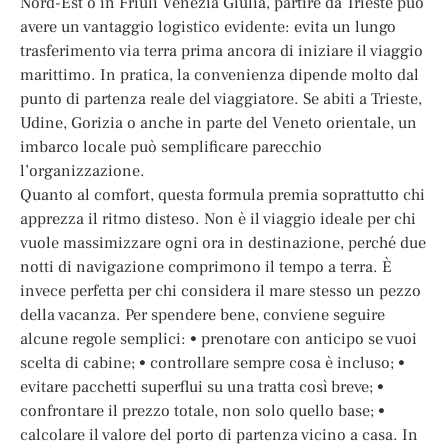
Nord-Est o in Friuli Venezia Giulia, partire da Trieste può
avere un vantaggio logistico evidente: evita un lungo
trasferimento via terra prima ancora di iniziare il viaggio
marittimo. In pratica, la convenienza dipende molto dal
punto di partenza reale del viaggiatore. Se abiti a Trieste,
Udine, Gorizia o anche in parte del Veneto orientale, un
imbarco locale può semplificare parecchio
l’organizzazione.
Quanto al comfort, questa formula premia soprattutto chi
apprezza il ritmo disteso. Non è il viaggio ideale per chi
vuole massimizzare ogni ora in destinazione, perché due
notti di navigazione comprimono il tempo a terra. È
invece perfetta per chi considera il mare stesso un pezzo
della vacanza. Per spendere bene, conviene seguire
alcune regole semplici: • prenotare con anticipo se vuoi
scelta di cabine; • controllare sempre cosa è incluso; •
evitare pacchetti superflui su una tratta così breve; •
confrontare il prezzo totale, non solo quello base; •
calcolare il valore del porto di partenza vicino a casa. In