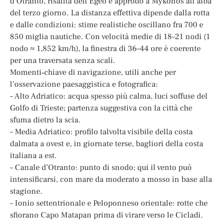
d’Otranto, risalita dell’Egeo e approdo a Mykonos all’alba
del terzo giorno. La distanza effettiva dipende dalla rotta
e dalle condizioni: stime realistiche oscillano fra 700 e
850 miglia nautiche. Con velocità medie di 18–21 nodi (1
nodo ≈ 1,852 km/h), la finestra di 36–44 ore è coerente
per una traversata senza scali.
Momenti‑chiave di navigazione, utili anche per
l’osservazione paesaggistica e fotografica:
– Alto Adriatico: acqua spesso più calma, luci soffuse del
Golfo di Trieste; partenza suggestiva con la città che
sfuma dietro la scia.
– Media Adriatico: profilo talvolta visibile della costa
dalmata a ovest e, in giornate terse, bagliori della costa
italiana a est.
– Canale d’Otranto: punto di snodo; qui il vento può
intensificarsi, con mare da moderato a mosso in base alla
stagione.
– Ionio settentrionale e Peloponneso orientale: rotte che
sfiorano Capo Matapan prima di virare verso le Cicladi.