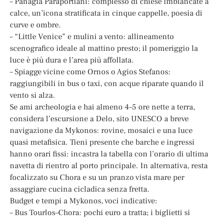
– Panagia Paraportiani: complesso di chiese imbiancate a
calce, un’icona stratificata in cinque cappelle, poesia di
curve e ombre.
– “Little Venice” e mulini a vento: allineamento
scenografico ideale al mattino presto; il pomeriggio la
luce è più dura e l’area più affollata.
– Spiagge vicine come Ornos o Agios Stefanos:
raggiungibili in bus o taxi, con acque riparate quando il
vento si alza.
Se ami archeologia e hai almeno 4–5 ore nette a terra,
considera l’escursione a Delo, sito UNESCO a breve
navigazione da Mykonos: rovine, mosaici e una luce
quasi metafisica. Tieni presente che barche e ingressi
hanno orari fissi: incastra la tabella con l’orario di ultima
navetta di rientro al porto principale. In alternativa, resta
focalizzato su Chora e su un pranzo vista mare per
assaggiare cucina cicladica senza fretta.
Budget e tempi a Mykonos, voci indicative:
– Bus Tourlos–Chora: pochi euro a tratta; i biglietti si