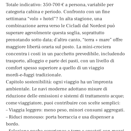
Totale indicativo: 350–700 € a persona, variabile per
categoria cabina e periodo. Confronto con un fine
settimana “volo + hotel”? In alta stagione, una
combinazione aerea verso le Cicladi dal Nordest può
superare agevolmente questa soglia, soprattutto
prenotando sotto data; d’altro canto, “terra + mare” offre
maggiore libertà oraria sul posto. La mini‑crociera
concentra i costi in un pacchetto prevedibile, includendo
trasporto, alloggio e parte dei pasti, con un livello di
comfort spesso superiore a quello di un viaggio
mordi‑e‑fuggi tradizionale.
Capitolo sostenibilità: ogni viaggio ha un’impronta
ambientale. Le navi moderne adottano misure di
riduzione delle emissioni e sistemi di trattamento acque;
come viaggiatore, puoi contribuire con scelte semplici:
– Viaggia leggero: meno peso, minori consumi aggregati.
– Riduci monouso: porta borraccia e usa dispenser a
bordo.
– Seleziona poche esperienze a terra e spostati con mezzi