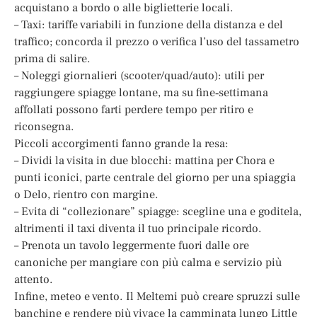
acquistano a bordo o alle biglietterie locali.
– Taxi: tariffe variabili in funzione della distanza e del
traffico; concorda il prezzo o verifica l’uso del tassametro
prima di salire.
– Noleggi giornalieri (scooter/quad/auto): utili per
raggiungere spiagge lontane, ma su fine‑settimana
affollati possono farti perdere tempo per ritiro e
riconsegna.
Piccoli accorgimenti fanno grande la resa:
– Dividi la visita in due blocchi: mattina per Chora e
punti iconici, parte centrale del giorno per una spiaggia
o Delo, rientro con margine.
– Evita di “collezionare” spiagge: scegline una e goditela,
altrimenti il taxi diventa il tuo principale ricordo.
– Prenota un tavolo leggermente fuori dalle ore
canoniche per mangiare con più calma e servizio più
attento.
Infine, meteo e vento. Il Meltemi può creare spruzzi sulle
banchine e rendere più vivace la camminata lungo Little