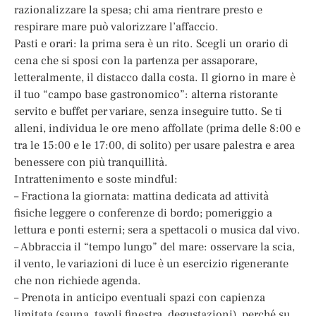
razionalizzare la spesa; chi ama rientrare presto e
respirare mare può valorizzare l’affaccio.
Pasti e orari: la prima sera è un rito. Scegli un orario di
cena che si sposi con la partenza per assaporare,
letteralmente, il distacco dalla costa. Il giorno in mare è
il tuo “campo base gastronomico”: alterna ristorante
servito e buffet per variare, senza inseguire tutto. Se ti
alleni, individua le ore meno affollate (prima delle 8:00 e
tra le 15:00 e le 17:00, di solito) per usare palestra e area
benessere con più tranquillità.
Intrattenimento e soste mindful:
– Fractiona la giornata: mattina dedicata ad attività
fisiche leggere o conferenze di bordo; pomeriggio a
lettura e ponti esterni; sera a spettacoli o musica dal vivo.
– Abbraccia il “tempo lungo” del mare: osservare la scia,
il vento, le variazioni di luce è un esercizio rigenerante
che non richiede agenda.
– Prenota in anticipo eventuali spazi con capienza
limitata (sauna, tavoli finestra, degustazioni), perché su