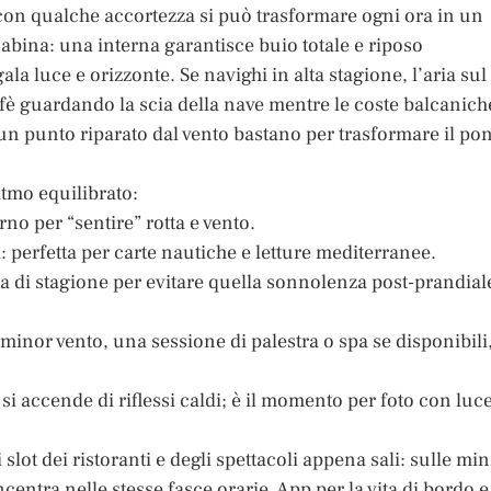
con qualche accortezza si può trasformare ogni ora in un
 cabina: una interna garantisce buio totale e riposo
a luce e orizzonte. Se navighi in alta stagione, l’aria sul
ffè guardando la scia della nave mentre le coste balcanich
 un punto riparato dal vento bastano per trasformare il po
itmo equilibrato:
rno per “sentire” rotta e vento.
a: perfetta per carte nautiche e letture mediterranee.
utta di stagione per evitare quella sonnolenza post-prandial
inor vento, una sessione di palestra o spa se disponibili,
 si accende di riflessi caldi; è il momento per foto con luc
 slot dei ristoranti e degli spettacoli appena sali: sulle min
entra nelle stesse fasce orarie. App per la vita di bordo e