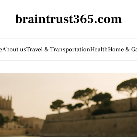
braintrust365.com
e
About us
Travel & Transportation
Health
Home & G