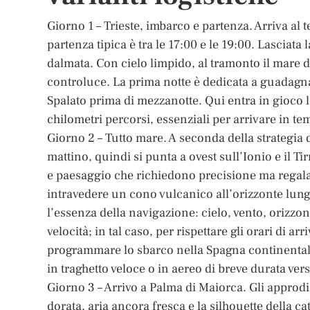
Giorno 1 – Trieste, imbarco e partenza. Arriva al t
partenza tipica è tra le 17:00 e le 19:00. Lasciata l
dalmata. Con cielo limpido, al tramonto il mare 
controluce. La prima notte è dedicata a guadagna
Spalato prima di mezzanotte. Qui entra in gioco l
chilometri percorsi, essenziali per arrivare in t
Giorno 2 – Tutto mare. A seconda della strategia d
mattino, quindi si punta a ovest sull’Ionio e il Ti
e paesaggio che richiedono precisione ma regalan
intravedere un cono vulcanico all’orizzonte lungo
l’essenza della navigazione: cielo, vento, orizz
velocità; in tal caso, per rispettare gli orari di
programmare lo sbarco nella Spagna continental
in traghetto veloce o in aereo di breve durata ver
Giorno 3 – Arrivo a Palma di Maiorca. Gli approdi 
dorata, aria ancora fresca e la silhouette della c