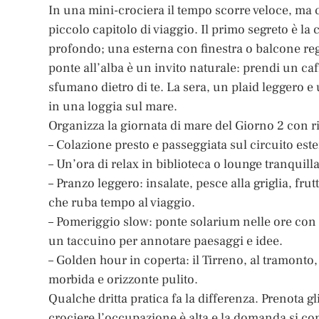
In una mini-crociera il tempo scorre veloce, ma 
piccolo capitolo di viaggio. Il primo segreto è la
profondo; una esterna con finestra o balcone regal
ponte all’alba è un invito naturale: prendi un ca
sfumano dietro di te. La sera, un plaid leggero e
in una loggia sul mare.
Organizza la giornata di mare del Giorno 2 con r
– Colazione presto e passeggiata sul circuito este
– Un’ora di relax in biblioteca o lounge tranquill
– Pranzo leggero: insalate, pesce alla griglia, fr
che ruba tempo al viaggio.
– Pomeriggio slow: ponte solarium nelle ore con m
un taccuino per annotare paesaggi e idee.
– Golden hour in coperta: il Tirreno, al tramonto,
morbida e orizzonte pulito.
Qualche dritta pratica fa la differenza. Prenota gli
crociere l’occupazione è alta e la domanda si conc