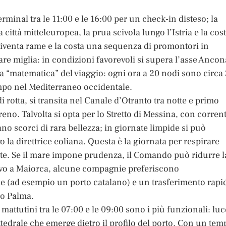
erminal tra le 11:00 e le 16:00 per un check-in disteso; la
a città mitteleuropea, la prua scivola lungo l’Istria e la cos
diventa rame e la costa una sequenza di promontori in
re miglia: in condizioni favorevoli si supera l’asse Ancon
a “matematica” del viaggio: ogni ora a 20 nodi sono circa
empo nel Mediterraneo occidentale.
i rotta, si transita nel Canale d’Otranto tra notte e primo
rreno. Talvolta si opta per lo Stretto di Messina, con corrent
o scorci di rara bellezza; in giornate limpide si può
 la direttrice eoliana. Questa è la giornata per respirare
onte. Se il mare impone prudenza, il Comando può ridurre l
 arrivo a Maiorca, alcune compagnie preferiscono
e (ad esempio un porto catalano) e un trasferimento rapi
so Palma.
mattutini tra le 07:00 e le 09:00 sono i più funzionali: luc
attedrale che emerge dietro il profilo del porto. Con un tem