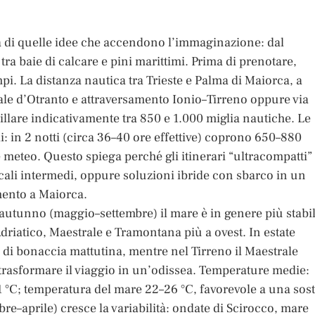
na di quelle idee che accendono l’immaginazione: dal
 tra baie di calcare e pini marittimi. Prima di prenotare,
mpi. La distanza nautica tra Trieste e Palma di Maiorca, a
nale d’Otranto e attraversamento Ionio–Tirreno oppure via
cillare indicativamente tra 850 e 1.000 miglia nautiche. Le
: in 2 notti (circa 36–40 ore effettive) coprono 650–880
e meteo. Questo spiega perché gli itinerari “ultracompatti”
li intermedi, oppure soluzioni ibride con sbarco in un
mento a Maiorca.
o autunno (maggio–settembre) il mare è in genere più stabil
driatico, Maestrale e Tramontana più a ovest. In estate
i di bonaccia mattutina, mentre nel Tirreno il Maestrale
trasformare il viaggio in un’odissea. Temperature medie:
1 °C; temperatura del mare 22–26 °C, favorevole a una sos
bre–aprile) cresce la variabilità: ondate di Scirocco, mare