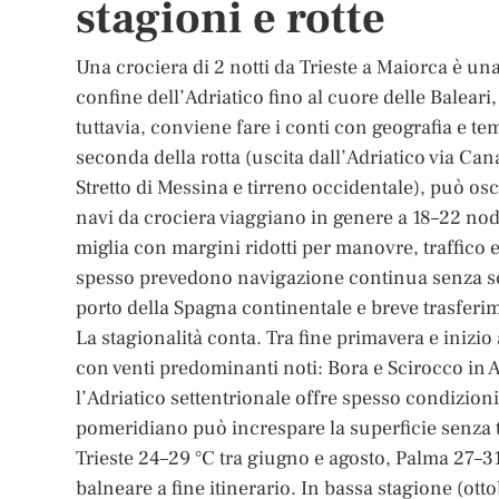
stagioni e rotte
Una crociera di 2 notti da Trieste a Maiorca è u
confine dell’Adriatico fino al cuore delle Baleari,
tuttavia, conviene fare i conti con geografia e te
seconda della rotta (uscita dall’Adriatico via Ca
Stretto di Messina e tirreno occidentale), può os
navi da crociera viaggiano in genere a 18–22 nodi
miglia con margini ridotti per manovre, traffico 
spesso prevedono navigazione continua senza sca
porto della Spagna continentale e breve trasferi
La stagionalità conta. Tra fine primavera e inizi
con venti predominanti noti: Bora e Scirocco in A
l’Adriatico settentrionale offre spesso condizion
pomeridiano può increspare la superficie senza 
Trieste 24–29 °C tra giugno e agosto, Palma 27–3
balneare a fine itinerario. In bassa stagione (otto