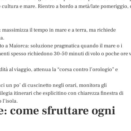
are cultura e mare. Rientro a bordo a metà/late pomeriggio, 
a: massimizza il tempo in mare e a terra, ma richiede
a.
o a Maiorca: soluzione pragmatica quando il mare o i
menti spesso richiedono 30–50 minuti di volo o poche ore 
ità al viaggio, attenua la “corsa contro l’orologio” e
isci un po’ di cuscinetto negli orari, monitora gli
egia itinerari che esplicitino con chiarezza finestra di
 l’isola.
e: come sfruttare ogni