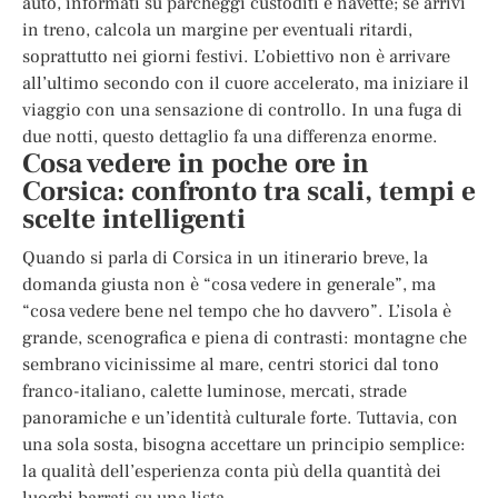
auto, informati su parcheggi custoditi e navette; se arrivi
in treno, calcola un margine per eventuali ritardi,
soprattutto nei giorni festivi. L’obiettivo non è arrivare
all’ultimo secondo con il cuore accelerato, ma iniziare il
viaggio con una sensazione di controllo. In una fuga di
due notti, questo dettaglio fa una differenza enorme.
Cosa vedere in poche ore in
Corsica: confronto tra scali, tempi e
scelte intelligenti
Quando si parla di Corsica in un itinerario breve, la
domanda giusta non è “cosa vedere in generale”, ma
“cosa vedere bene nel tempo che ho davvero”. L’isola è
grande, scenografica e piena di contrasti: montagne che
sembrano vicinissime al mare, centri storici dal tono
franco-italiano, calette luminose, mercati, strade
panoramiche e un’identità culturale forte. Tuttavia, con
una sola sosta, bisogna accettare un principio semplice:
la qualità dell’esperienza conta più della quantità dei
luoghi barrati su una lista.