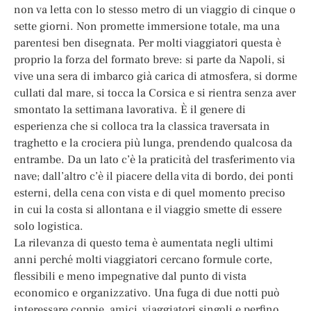
non va letta con lo stesso metro di un viaggio di cinque o
sette giorni. Non promette immersione totale, ma una
parentesi ben disegnata. Per molti viaggiatori questa è
proprio la forza del formato breve: si parte da Napoli, si
vive una sera di imbarco già carica di atmosfera, si dorme
cullati dal mare, si tocca la Corsica e si rientra senza aver
smontato la settimana lavorativa. È il genere di
esperienza che si colloca tra la classica traversata in
traghetto e la crociera più lunga, prendendo qualcosa da
entrambe. Da un lato c’è la praticità del trasferimento via
nave; dall’altro c’è il piacere della vita di bordo, dei ponti
esterni, della cena con vista e di quel momento preciso
in cui la costa si allontana e il viaggio smette di essere
solo logistica.
La rilevanza di questo tema è aumentata negli ultimi
anni perché molti viaggiatori cercano formule corte,
flessibili e meno impegnative dal punto di vista
economico e organizzativo. Una fuga di due notti può
interessare coppie, amici, viaggiatori singoli e perfino