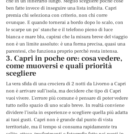
che in un itinerario lungo. Meglio scegliere poche cose
ben fatte invece di inseguire una lista infinita. Capri
premia chi seleziona con criterio, non chi corre
ovunque. E quando tornerai a bordo dopo lo scalo, con
le scarpe un po’ stanche e il telefono pieno di luce
bianca e mare blu, capirai che la misura breve del viaggio
non è un limite assoluto: è una forma precisa, quasi una
parentesi, che funziona proprio perché resta intensa.
3. Capri in poche ore: cosa vedere,
come muoversi e quali priorità
scegliere
La vera sfida di una crociera di 2 notti da Livorno a Capri
non è arrivare sull’isola, ma decidere che tipo di Capri
vuoi vivere. L’errore più comune è pensare di poter vedere
tutto nello spazio di uno scalo breve. In realtà conviene
dividere l’isola in esperienze e scegliere quella più adatta
ai tuoi gusti. Capri non è grande dal punto di vista
territoriale, ma il tempo si consuma rapidamente tra
salite, attese, trasferimenti e fotografie fatte nei punti in