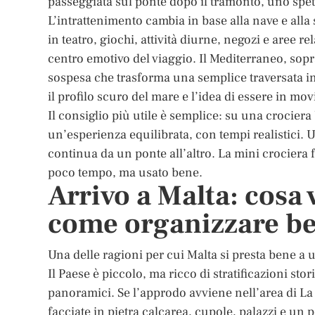
passeggiata sul ponte dopo il tramonto, uno spett
L’intrattenimento cambia in base alla nave e alla
in teatro, giochi, attività diurne, negozi e aree re
centro emotivo del viaggio. Il Mediterraneo, sopra
sospesa che trasforma una semplice traversata in u
il profilo scuro del mare e l’idea di essere in m
Il consiglio più utile è semplice: su una crociera
un’esperienza equilibrata, con tempi realistici. 
continua da un ponte all’altro. La mini crociera 
poco tempo, ma usato bene.
Arrivo a Malta: cosa
come organizzare be
Una delle ragioni per cui Malta si presta bene a 
Il Paese è piccolo, ma ricco di stratificazioni sto
panoramici. Se l’approdo avviene nell’area di La V
facciate in pietra calcarea, cupole, palazzi e un 