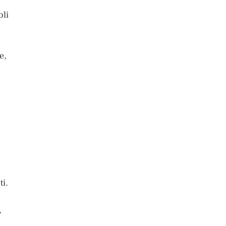
oli
e,
ti.
,