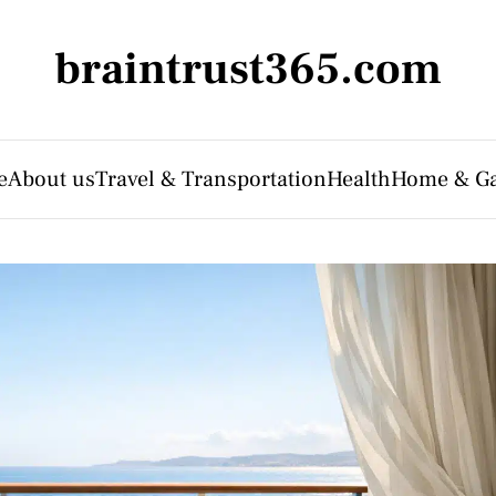
braintrust365.com
e
About us
Travel & Transportation
Health
Home & G