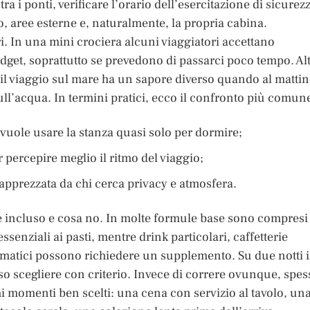
ra i ponti, verificare l’orario dell’esercitazione di sicurez
ro, aree esterne e, naturalmente, la propria cabina.
i. In una mini crociera alcuni viaggiatori accettano
dget, soprattutto se prevedono di passarci poco tempo. Alt
il viaggio sul mare ha un sapore diverso quando al matti
 sull’acqua. In termini pratici, ecco il confronto più comun
 vuole usare la stanza quasi solo per dormire;
r percepire meglio il ritmo del viaggio;
apprezzata da chi cerca privacy e atmosfera.
è incluso e cosa no. In molte formule base sono compresi 
ssenziali ai pasti, mentre drink particolari, caffetterie
tematici possono richiedere un supplemento. Su due notti i
nso scegliere con criterio. Invece di correre ovunque, spes
i momenti ben scelti: una cena con servizio al tavolo, un