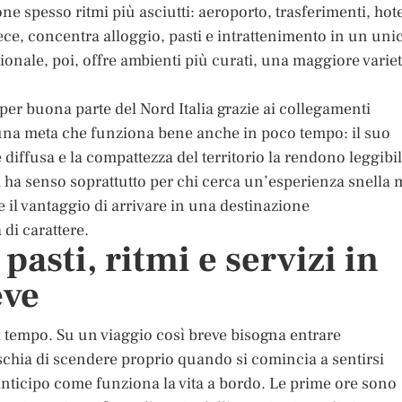
e spesso ritmi più asciutti: aeroporto, trasferimenti, hote
ece, concentra alloggio, pasti e intrattenimento in un uni
zionale, poi, offre ambienti più curati, una maggiore varie
er buona parte del Nord Italia grazie ai collegamenti
 è una meta che funziona bene anche in poco tempo: il suo
diffusa e la compattezza del territorio la rendono leggibi
ra ha senso soprattutto per chi cerca un’esperienza snella 
e il vantaggio di arrivare in una destinazione
di carattere.
pasti, ritmi e servizi in
eve
 il tempo. Su un viaggio così breve bisogna entrare
ischia di scendere proprio quando si comincia a sentirsi
anticipo come funziona la vita a bordo. Le prime ore sono