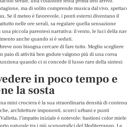
acolo serale, una colazione lenta prima dell’arrivo.
 stagione, ma di solito comprende musica dal vivo, spettac
lax. Se il meteo è favorevole, i ponti esterni diventano il
ttutto nelle ore serali, sa regalare quella sensazione
na piccola parentesi narrativa: il vento, le luci della nav
ovimento anche quando si è seduti.
 breve non bisogna cercare di fare tutto. Meglio scegliere
Un paio di attività ben godute valgono più di una corsa
funziona quando ci si concede il lusso raro della sintesi:
 vedere in poco tempo e
ne la sosta
una mini crociera è la sua straordinaria densità di contenu
riche, architetture imponenti, scorci urbani e punti
alletta, l’impatto iniziale è notevole: bastioni color miele
porto naturale tra i più scenografici del Mediterraneo. La