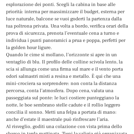
esplorazione dei ponti. Scegli la cabina in base alle
priorità: interna per massimizzare il budget, esterna per
luce naturale, balcone se vuoi goderti la partenza dalla
tua poltrona privata. Una volta a bordo, verifica orari della
prova di sicurezza, prenota l’eventuale cena a turno e
individua i punti panoramici a prua e poppa, perfetti per
la golden hour ligure.
Quando le cime si mollano, l’orizzonte si apre in un
ventaglio di blu. Il profilo delle colline scivola lento, la
scia si allunga come una firma sul mare e il vento porta
odori salmastri misti a resina e metallo. È qui che una
mini-crociera sa sorprendere: non conta la distanza
percorsa, conta l’atmosfera. Dopo cena, valuta una
passeggiata sul ponte: le luci costiere punteggiano la
notte, le boe sembrano stelle cadute e il rollio leggero
concilia il sonno. Metti una felpa a portata di mano:
anche d’estate il maestrale può rinfrescare l’aria.
Al risveglio, goditi una colazione con vista prima dello
sbarco in tarda mattinata. Tieni la valigia già organizzata