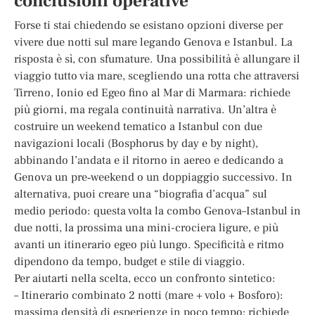
conclusioni operative
Forse ti stai chiedendo se esistano opzioni diverse per
vivere due notti sul mare legando Genova e Istanbul. La
risposta è sì, con sfumature. Una possibilità è allungare il
viaggio tutto via mare, scegliendo una rotta che attraversi
Tirreno, Ionio ed Egeo fino al Mar di Marmara: richiede
più giorni, ma regala continuità narrativa. Un’altra è
costruire un weekend tematico a Istanbul con due
navigazioni locali (Bosphorus by day e by night),
abbinando l’andata e il ritorno in aereo e dedicando a
Genova un pre‑weekend o un doppiaggio successivo. In
alternativa, puoi creare una “biografia d’acqua” sul
medio periodo: questa volta la combo Genova–Istanbul in
due notti, la prossima una mini-crociera ligure, e più
avanti un itinerario egeo più lungo. Specificità e ritmo
dipendono da tempo, budget e stile di viaggio.
Per aiutarti nella scelta, ecco un confronto sintetico:
– Itinerario combinato 2 notti (mare + volo + Bosforo):
massima densità di esperienze in poco tempo; richiede