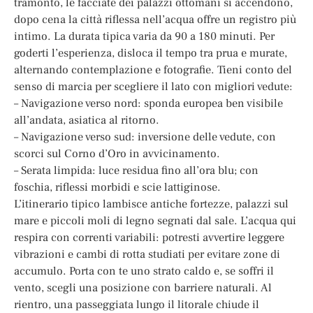
tramonto, le facciate dei palazzi ottomani si accendono,
dopo cena la città riflessa nell’acqua offre un registro più
intimo. La durata tipica varia da 90 a 180 minuti. Per
goderti l’esperienza, disloca il tempo tra prua e murate,
alternando contemplazione e fotografie. Tieni conto del
senso di marcia per scegliere il lato con migliori vedute:
– Navigazione verso nord: sponda europea ben visibile
all’andata, asiatica al ritorno.
– Navigazione verso sud: inversione delle vedute, con
scorci sul Corno d’Oro in avvicinamento.
– Serata limpida: luce residua fino all’ora blu; con
foschia, riflessi morbidi e scie lattiginose.
L’itinerario tipico lambisce antiche fortezze, palazzi sul
mare e piccoli moli di legno segnati dal sale. L’acqua qui
respira con correnti variabili: potresti avvertire leggere
vibrazioni e cambi di rotta studiati per evitare zone di
accumulo. Porta con te uno strato caldo e, se soffri il
vento, scegli una posizione con barriere naturali. Al
rientro, una passeggiata lungo il litorale chiude il