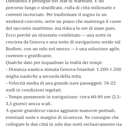
Dardanelli e prosegue nel Mar di Marmara. È un
percorso lungo e stratificato, culla di città millenarie e
correnti incrociate. Per trasformare il sogno in un
weekend concreto, serve un piano che mantenga il cuore
del racconto marittimo, ma riduca le ore di mare puro.
Ecco perché un itinerario combinato — una notte in
crociera da Genova e una notte di navigazione serale sul
Bosforo, con un volo nel mezzo — è una soluzione agile,
coerente e gratificante.
Qualche dato per inquadrare la realtà dei tempi:
– Distanza nautica stimata Genova–Istanbul: 1.200–1.500
miglia nautiche a seconda della rotta.
– Velocità media di una grande nave passeggeri: 18–22
nodi in condizioni regolari.
– Tempo puramente in navigazione: circa 60–80 ore (2,5–
3,5 giorni) senza scali.
A queste grandezze vanno aggiunte manovre portuali,
eventuali soste e margini di sicurezza. Ne consegue che
collegare le due città in sole due notti esclusivamente via