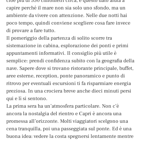
cioè più di 550 chilometri circa, e questo dato aiuta a
capire perché il mare non sia solo uno sfondo, ma un
ambiente da vivere con attenzione. Nelle due notti hai
poco tempo, quindi conviene scegliere cosa fare invece
di provare a fare tutto.
Il pomeriggio della partenza di solito scorre tra
sistemazione in cabina, esplorazione dei ponti e primi
appuntamenti informativi. Il consiglio più utile è
semplice: prendi confidenza subito con la geografia della
nave. Sapere dove si trovano ristorante principale, buffet,
aree esterne, reception, ponte panoramico e punto di
ritrovo per eventuali escursioni ti fa risparmiare energia
preziosa. In una crociera breve anche dieci minuti persi
qui e lì si sentono.
La prima sera ha un’atmosfera particolare. Non c’è
ancora la nostalgia del rientro e Capri è ancora una
promessa all’orizzonte. Molti viaggiatori scelgono una
cena tranquilla, poi una passeggiata sul ponte. Ed è una
buona idea: vedere la costa spegnersi lentamente mentre