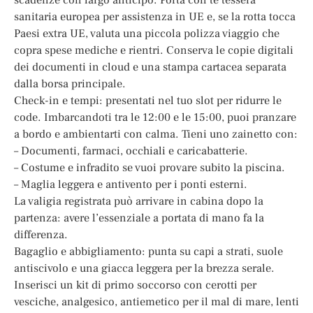
sanitaria europea per assistenza in UE e, se la rotta tocca
Paesi extra UE, valuta una piccola polizza viaggio che
copra spese mediche e rientri. Conserva le copie digitali
dei documenti in cloud e una stampa cartacea separata
dalla borsa principale.
Check-in e tempi: presentati nel tuo slot per ridurre le
code. Imbarcandoti tra le 12:00 e le 15:00, puoi pranzare
a bordo e ambientarti con calma. Tieni uno zainetto con:
– Documenti, farmaci, occhiali e caricabatterie.
– Costume e infradito se vuoi provare subito la piscina.
– Maglia leggera e antivento per i ponti esterni.
La valigia registrata può arrivare in cabina dopo la
partenza: avere l’essenziale a portata di mano fa la
differenza.
Bagaglio e abbigliamento: punta su capi a strati, suole
antiscivolo e una giacca leggera per la brezza serale.
Inserisci un kit di primo soccorso con cerotti per
vesciche, analgesico, antiemetico per il mal di mare, lenti