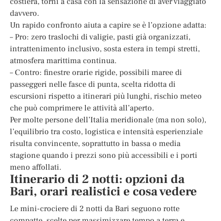
costiera, torni a casa con la sensazione di aver viaggiato
davvero.
Un rapido confronto aiuta a capire se è l’opzione adatta:
– Pro: zero traslochi di valigie, pasti già organizzati,
intrattenimento inclusivo, sosta estera in tempi stretti,
atmosfera marittima continua.
– Contro: finestre orarie rigide, possibili maree di
passeggeri nelle fasce di punta, scelta ridotta di
escursioni rispetto a itinerari più lunghi, rischio meteo
che può comprimere le attività all’aperto.
Per molte persone dell’Italia meridionale (ma non solo),
l’equilibrio tra costo, logistica e intensità esperienziale
risulta convincente, soprattutto in bassa o media
stagione quando i prezzi sono più accessibili e i porti
meno affollati.
Itinerario di 2 notti: opzioni da
Bari, orari realistici e cosa vedere
Le mini-crociere di 2 notti da Bari seguono rotte
compatte, scelte per massimizzare tempo a terra e