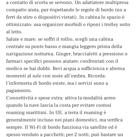
a contatto di scorta se servono. Un adattatore multipresa
compatto aiuta, pur rispettando le regole di bordo (no a
ferri da stiro o dispositivi vietati). In cabina lo spazio è
ottimizzato: usa organizer morbidi e riponi i trolley sotto
al letto.
Salute e mare: se soffri il rollio, scegli una cabina
centrale su ponte basso e mangia leggero prima della
navigazione notturna. Ginger, braccialetti a pressione o
farmaci specifici possono aiutare; confrontati con il
medico se hai dubbi. Bevi acqua a sufficienza e alterna
momenti al sole con soste all’ombra. Ricorda:
l’infermeria di bordo esiste, ma i servizi sono a
pagamento.
Connettività e spese extra: attiva la modalità aereo
quando la nave lascia la costa per evitare costosi
roaming marittimi. In UE, a terra il roaming è
generalmente incluso nei piani domestici, ma verifica
sempre. Il Wi‑Fi di bordo funziona via satellite ed è
spesso venduto a pacchetti; per 2 notti, può bastare un