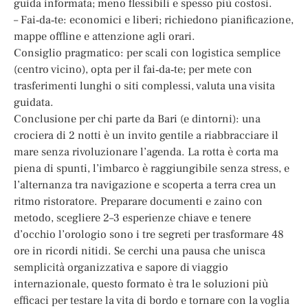
guida informata; meno flessibili e spesso più costosi.
– Fai‑da‑te: economici e liberi; richiedono pianificazione,
mappe offline e attenzione agli orari.
Consiglio pragmatico: per scali con logistica semplice
(centro vicino), opta per il fai‑da‑te; per mete con
trasferimenti lunghi o siti complessi, valuta una visita
guidata.
Conclusione per chi parte da Bari (e dintorni): una
crociera di 2 notti è un invito gentile a riabbracciare il
mare senza rivoluzionare l’agenda. La rotta è corta ma
piena di spunti, l’imbarco è raggiungibile senza stress, e
l’alternanza tra navigazione e scoperta a terra crea un
ritmo ristoratore. Preparare documenti e zaino con
metodo, scegliere 2–3 esperienze chiave e tenere
d’occhio l’orologio sono i tre segreti per trasformare 48
ore in ricordi nitidi. Se cerchi una pausa che unisca
semplicità organizzativa e sapore di viaggio
internazionale, questo formato è tra le soluzioni più
efficaci per testare la vita di bordo e tornare con la voglia