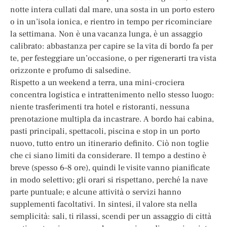
notte intera cullati dal mare, una sosta in un porto estero
o in un’isola ionica, e rientro in tempo per ricominciare
la settimana. Non è una vacanza lunga, è un assaggio
calibrato: abbastanza per capire se la vita di bordo fa per
te, per festeggiare un’occasione, o per rigenerarti tra vista
orizzonte e profumo di salsedine.
Rispetto a un weekend a terra, una mini-crociera
concentra logistica e intrattenimento nello stesso luogo:
niente trasferimenti tra hotel e ristoranti, nessuna
prenotazione multipla da incastrare. A bordo hai cabina,
pasti principali, spettacoli, piscina e stop in un porto
nuovo, tutto entro un itinerario definito. Ciò non toglie
che ci siano limiti da considerare. Il tempo a destino è
breve (spesso 6–8 ore), quindi le visite vanno pianificate
in modo selettivo; gli orari si rispettano, perché la nave
parte puntuale; e alcune attività o servizi hanno
supplementi facoltativi. In sintesi, il valore sta nella
semplicità: sali, ti rilassi, scendi per un assaggio di città