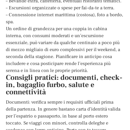
– Bevande extra, caffetteria, eventuali ristoranti tematici.
– Escursioni organizzate o spese per fai-da-te a terra.
– Connessione internet marittima (costosa), foto a bordo,
spa.
Un ordine di grandezza per una coppia in cabina
interna, con consumi moderati e un’escursione
essenziale, può variare da qualche centinaio a poco più
di mezzo migliaio di euro complessivi per il weekend, a
seconda della stagione. Pianificare in anticipo cosa
includere e cosa posticipare rende l’esperienza più
serena e in linea con le proprie priorità.
Consigli pratici: documenti, check-
in, bagaglio furbo, salute e
connettività
Documenti: verifica sempre i requisiti ufficiali prima
della partenza. In genere bastano carta d’identità valida
per l’espatrio o passaporto, in base al porto estero
toccato. Se viaggi con minori, controlla deleghe e
scadenze con largo anticipo. Porta con te tessera