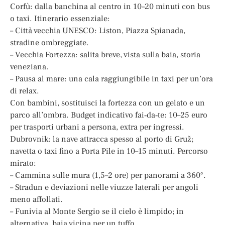
Corfù: dalla banchina al centro in 10–20 minuti con bus
o taxi. Itinerario essenziale:
– Città vecchia UNESCO: Liston, Piazza Spianada,
stradine ombreggiate.
– Vecchia Fortezza: salita breve, vista sulla baia, storia
veneziana.
– Pausa al mare: una cala raggiungibile in taxi per un’ora
di relax.
Con bambini, sostituisci la fortezza con un gelato e un
parco all’ombra. Budget indicativo fai‑da‑te: 10–25 euro
per trasporti urbani a persona, extra per ingressi.
Dubrovnik: la nave attracca spesso al porto di Gruž;
navetta o taxi fino a Porta Pile in 10–15 minuti. Percorso
mirato:
– Cammina sulle mura (1,5–2 ore) per panorami a 360°.
– Stradun e deviazioni nelle viuzze laterali per angoli
meno affollati.
– Funivia al Monte Sergio se il cielo è limpido; in
alternativa, baia vicina per un tuffo.