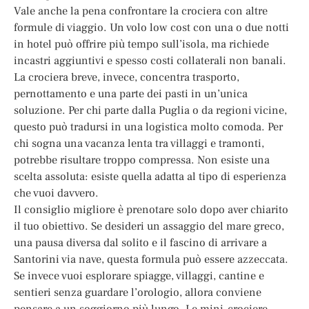
Vale anche la pena confrontare la crociera con altre
formule di viaggio. Un volo low cost con una o due notti
in hotel può offrire più tempo sull’isola, ma richiede
incastri aggiuntivi e spesso costi collaterali non banali.
La crociera breve, invece, concentra trasporto,
pernottamento e una parte dei pasti in un’unica
soluzione. Per chi parte dalla Puglia o da regioni vicine,
questo può tradursi in una logistica molto comoda. Per
chi sogna una vacanza lenta tra villaggi e tramonti,
potrebbe risultare troppo compressa. Non esiste una
scelta assoluta: esiste quella adatta al tipo di esperienza
che vuoi davvero.
Il consiglio migliore è prenotare solo dopo aver chiarito
il tuo obiettivo. Se desideri un assaggio del mare greco,
una pausa diversa dal solito e il fascino di arrivare a
Santorini via nave, questa formula può essere azzeccata.
Se invece vuoi esplorare spiagge, villaggi, cantine e
sentieri senza guardare l’orologio, allora conviene
pensare a un soggiorno più lungo. Le mini-crociere