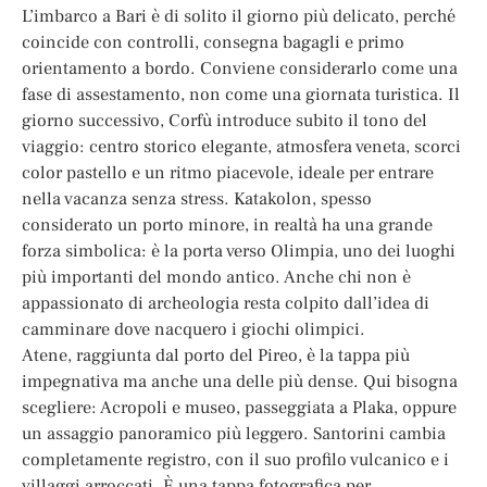
L’imbarco a Bari è di solito il giorno più delicato, perché
coincide con controlli, consegna bagagli e primo
orientamento a bordo. Conviene considerarlo come una
fase di assestamento, non come una giornata turistica. Il
giorno successivo, Corfù introduce subito il tono del
viaggio: centro storico elegante, atmosfera veneta, scorci
color pastello e un ritmo piacevole, ideale per entrare
nella vacanza senza stress. Katakolon, spesso
considerato un porto minore, in realtà ha una grande
forza simbolica: è la porta verso Olimpia, uno dei luoghi
più importanti del mondo antico. Anche chi non è
appassionato di archeologia resta colpito dall’idea di
camminare dove nacquero i giochi olimpici.
Atene, raggiunta dal porto del Pireo, è la tappa più
impegnativa ma anche una delle più dense. Qui bisogna
scegliere: Acropoli e museo, passeggiata a Plaka, oppure
un assaggio panoramico più leggero. Santorini cambia
completamente registro, con il suo profilo vulcanico e i
villaggi arroccati. È una tappa fotografica per