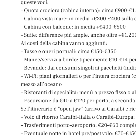
queste voci:
– Quota crociera (cabina interna): circa €900–€1
– Cabina vista mare: in media +€200–€400 sulla 
– Cabina con balcone: in media +€400–€800
– Suite: differenze più ampie, anche oltre +€1.200,
Ai costi della cabina vanno aggiunti:
– Tasse e oneri portuali: circa €150–€350
– Mance/servizi a bordo: tipicamente €10–€14 per
– Bevande: dai consumi singoli ai pacchetti (in
– Wi‑Fi: piani giornalieri o per l’intera crociera 
mezzo all’oceano
– Ristoranti di specialità: menù a prezzo fisso o
– Escursioni: da €40 a €120 per porto, a seconda d
Se l’itinerario è “open jaw” (arrivo ai Caraibi e ri
– Volo di ritorno Caraibi–Italia o Caraibi–Europa:
– Trasferimenti porto–aeroporto: €20–€60 comples
– Eventuale notte in hotel pre/post volo: €70–€1