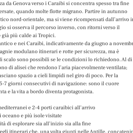
nza da Genova verso i Caraibi si concentra spesso tra fine
versate, quando molte flotte migrano. Partire in autunno
ico nord-orientale, ma si viene ricompensati dall’arrivo i
io si osserva il percorso inverso, con ritorni verso il
già più calde ai Tropici.
lantico e nei Caraibi, indicativamente da giugno a novemb
pagnie modulano itinerari e rotte per sicurezza, ma è
i scalo sono possibili se le condizioni lo richiedono. Al di
odono di alisei che rendono l’aria piacevolmente ventilata;
sciano spazio a cieli limpidi nel giro di poco. Per la
i 5-7 giorni consecutivi di navigazione: sono il cuore
nta e la vita a bordo diventa protagonista.
editerranei e 2-4 porti caraibici all’arrivo
di oceano e più isole visitate
tà di esplorare sia all’inizio sia alla fine
egli itinerari che, una volta giunti nelle Antille, concateni