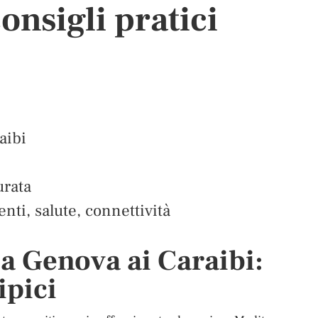
consigli pratici
aibi
urata
enti, salute, connettività
da Genova ai Caraibi:
ipici