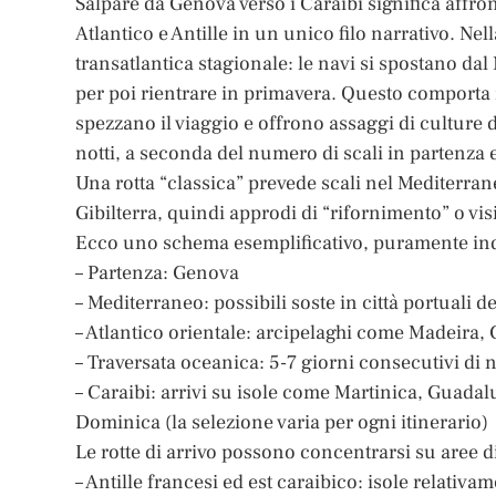
Salpare da Genova verso i Caraibi significa affro
Atlantico e Antille in un unico filo narrativo. Nel
transatlantica stagionale: le navi si spostano dal
per poi rientrare in primavera. Questo comporta m
spezzano il viaggio e offrono assaggi di culture d
notti, a seconda del numero di scali in partenza e
Una rotta “classica” prevede scali nel Mediterrane
Gibilterra, quindi approdi di “rifornimento” o visi
Ecco uno schema esemplificativo, puramente indi
– Partenza: Genova
– Mediterraneo: possibili soste in città portuali d
– Atlantico orientale: arcipelaghi come Madeira,
– Traversata oceanica: 5-7 giorni consecutivi di 
– Caraibi: arrivi su isole come Martinica, Guadal
Dominica (la selezione varia per ogni itinerario)
Le rotte di arrivo possono concentrarsi su aree di
– Antille francesi ed est caraibico: isole relativam