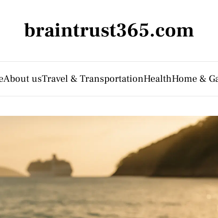
braintrust365.com
e
About us
Travel & Transportation
Health
Home & G