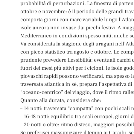
probabilità di perturbazioni. La finestra di parte
ottobre e novembre: è il periodo delle grandi tra
comporta giorni con mare variabile lungo l’Atlant
isole ancora non invase dai picchi festivi. A magg
Mediterraneo in condizioni spesso miti, anche se 
Va considerata la stagione degli uragani nell’At
con picco statistico tra agosto e ottobre. Le com
prudente prevedere flessibilità: eventuali cambi d
fuori dei mesi più attivi per i cicloni, le isole g
piovaschi rapidi possono verificarsi, ma spesso la
traversata atlantica in sé, prepara l’aspettativa d
“oceano-centrico” del viaggio, dove il ritmo ralle
Quanto alla durata, considera che:
– 14 notti: traversata “compatta” con pochi scali m
– 16-18 notti: equilibrio tra scali europei, giorni 
– 20 notti o oltre: ritmo disteso, maggiori possibili
Se preferisci massimizzare il tempo ai Caraibi, sc