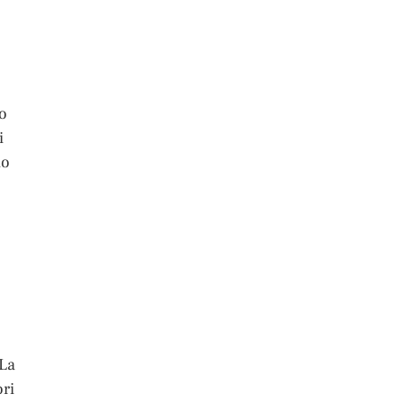
 o
i
io
 La
ori