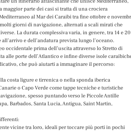
ntare un itinerario affascinante che unisce Mediterraneo,
la maggior parte dei casi si tratta di una crociera
 Mediterraneo al Mar dei Caraibi tra fine ottobre e novembr
olti giorni di navigazione, alternati a scali mirati che
iverse. La durata complessiva varia, in genere, tra 14 e 20
 all’arrivo e dell’andatura prevista lungo l’oceano.
o occidentale prima dell’uscita attraverso lo Stretto di
ta alle porte dell’Atlantico e infine diverse isole caraibich
cativo, che può aiutarti a immaginare il percorso:
ella costa ligure e tirrenica o nella sponda iberica
 Canarie o Capo Verde come tappe tecniche e turistiche
navigazione, spesso puntando verso le Piccole Antille
upa, Barbados, Santa Lucia, Antigua, Saint Martin,
fferenti:
ente vicine tra loro, ideali per toccare più porti in pochi