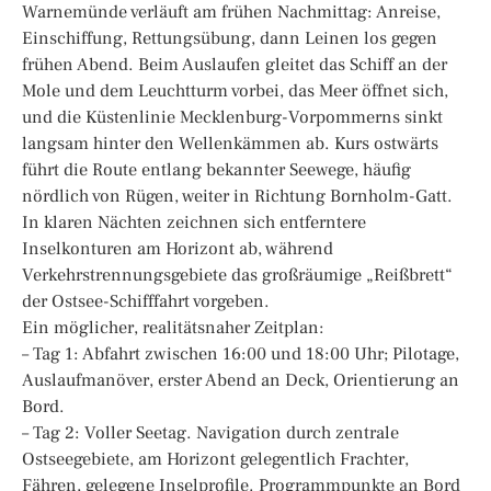
Warnemünde verläuft am frühen Nachmittag: Anreise,
Einschiffung, Rettungsübung, dann Leinen los gegen
frühen Abend. Beim Auslaufen gleitet das Schiff an der
Mole und dem Leuchtturm vorbei, das Meer öffnet sich,
und die Küstenlinie Mecklenburg-Vorpommerns sinkt
langsam hinter den Wellenkämmen ab. Kurs ostwärts
führt die Route entlang bekannter Seewege, häufig
nördlich von Rügen, weiter in Richtung Bornholm-Gatt.
In klaren Nächten zeichnen sich entferntere
Inselkonturen am Horizont ab, während
Verkehrstrennungsgebiete das großräumige „Reißbrett“
der Ostsee-Schifffahrt vorgeben.
Ein möglicher, realitätsnaher Zeitplan:
– Tag 1: Abfahrt zwischen 16:00 und 18:00 Uhr; Pilotage,
Auslaufmanöver, erster Abend an Deck, Orientierung an
Bord.
– Tag 2: Voller Seetag. Navigation durch zentrale
Ostseegebiete, am Horizont gelegentlich Frachter,
Fähren, gelegene Inselprofile. Programmpunkte an Bord