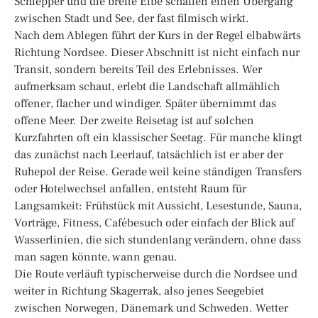
Schlepper und die breite Elbe schaffen einen Übergang
zwischen Stadt und See, der fast filmisch wirkt.
Nach dem Ablegen führt der Kurs in der Regel elbabwärts
Richtung Nordsee. Dieser Abschnitt ist nicht einfach nur
Transit, sondern bereits Teil des Erlebnisses. Wer
aufmerksam schaut, erlebt die Landschaft allmählich
offener, flacher und windiger. Später übernimmt das
offene Meer. Der zweite Reisetag ist auf solchen
Kurzfahrten oft ein klassischer Seetag. Für manche klingt
das zunächst nach Leerlauf, tatsächlich ist er aber der
Ruhepol der Reise. Gerade weil keine ständigen Transfers
oder Hotelwechsel anfallen, entsteht Raum für
Langsamkeit: Frühstück mit Aussicht, Lesestunde, Sauna,
Vorträge, Fitness, Cafébesuch oder einfach der Blick auf
Wasserlinien, die sich stundenlang verändern, ohne dass
man sagen könnte, wann genau.
Die Route verläuft typischerweise durch die Nordsee und
weiter in Richtung Skagerrak, also jenes Seegebiet
zwischen Norwegen, Dänemark und Schweden. Wetter